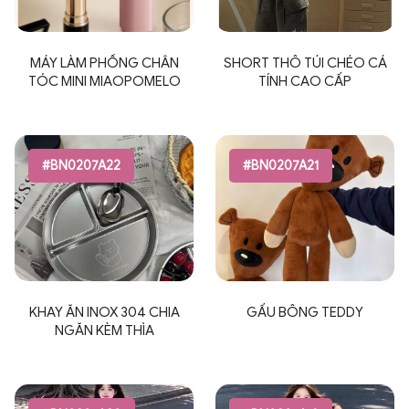
MÁY LÀM PHỒNG CHÂN
SHORT THÔ TÚI CHÉO CÁ
TÓC MINI MIAOPOMELO
TÍNH CAO CẤP
#BN0207A22
#BN0207A21
KHAY ĂN INOX 304 CHIA
GẤU BÔNG TEDDY
NGĂN KÈM THÌA