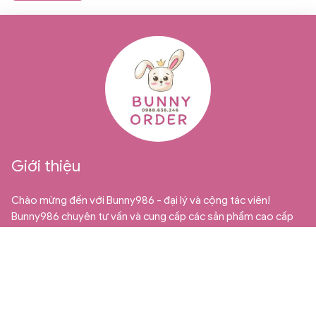
Giới thiệu
Chào mừng đến với Bunny986 - đại lý và cộng tác viên!
Bunny986 chuyên tư vấn và cung cấp các sản phẩm cao cấp
từ Quảng Châu dành cho thị trường bán sỉ, bán buôn và cộng
tác viên. Chúng tôi tự hào là địa chỉ uy tín và đáng tin cậy cho
những ai đang tìm kiếm những mặt hàng trẻ em chất lượng và
độc đáo.