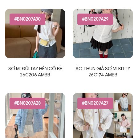
#BN0207A30
#BN0207A29
SƠ MI ĐŨI TAY HẾN CỔ BẺ
ÁO THUN GIẢ SƠ MI KITTY
26C206 AMBB
26C174 AMBB
#BN0207A28
#BN0207A27