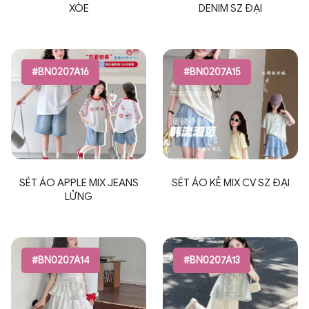
XÒE
DENIM SZ ĐẠI
#BN0207A16
#BN0207A15
SÉT ÁO APPLE MIX JEANS
SÉT ÁO KẺ MIX CV SZ ĐẠI
LỬNG
#BN0207A14
#BN0207A13