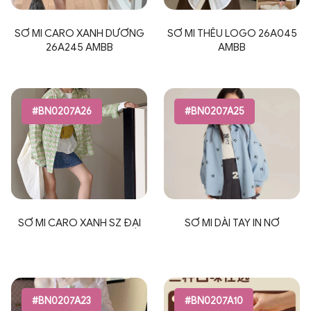
SƠ MI CARO XANH DƯƠNG
SƠ MI THÊU LOGO 26A045
26A245 AMBB
AMBB
#BN0207A26
#BN0207A25
SƠ MI CARO XANH SZ ĐẠI
SƠ MI DÀI TAY IN NƠ
#BN0207A23
#BN0207A10