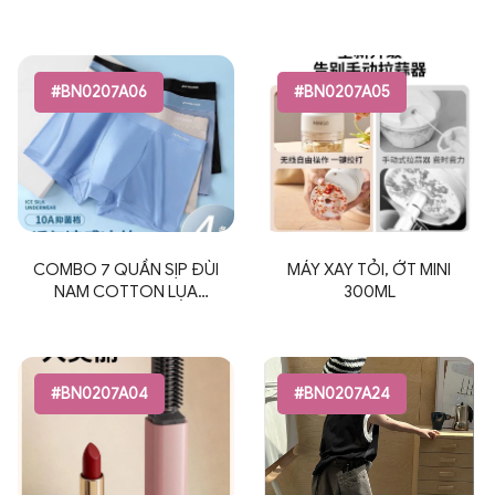
#BN0207A06
#BN0207A05
COMBO 7 QUẦN SỊP ĐÙI
MÁY XAY TỎI, ỚT MINI
NAM COTTON LỤA
300ML
JEANSWEST
#BN0207A04
#BN0207A24