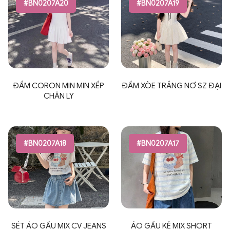
#BN0207A20
#BN0207A19
ĐẦM CORON MIN MIN XẾP
ĐẦM XÒE TRẮNG NƠ SZ ĐẠI
CHÂN LY
#BN0207A18
#BN0207A17
SÉT ÁO GẤU MIX CV JEANS
ÁO GẤU KẺ MIX SHORT