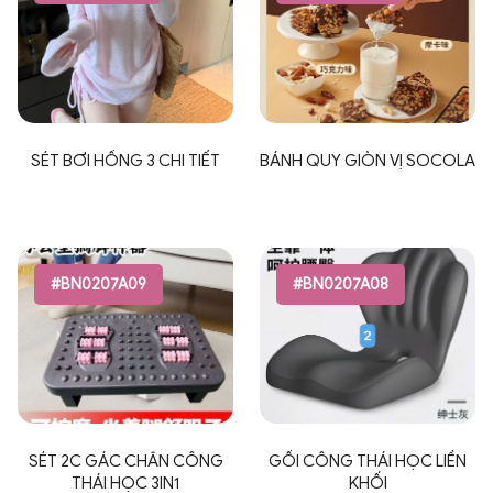
SÉT BƠI HỒNG 3 CHI TIẾT
BÁNH QUY GIÒN VỊ SOCOLA
#BN0207A09
#BN0207A08
SÉT 2C GÁC CHÂN CÔNG
GỐI CÔNG THÁI HỌC LIỀN
THÁI HỌC 3IN1
KHỐI