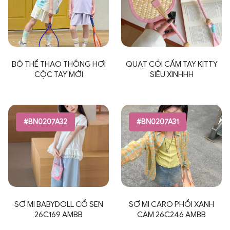
BỘ THỂ THAO THÔNG HƠI
QUẠT CÓI CẦM TAY KITTY
CỘC TAY MỚI
SIÊU XINHHH
#BN0207A32
#BN0207A31
SƠ MI BABYDOLL CỔ SEN
SƠ MI CARO PHỐI XANH
26C169 AMBB
CAM 26C246 AMBB