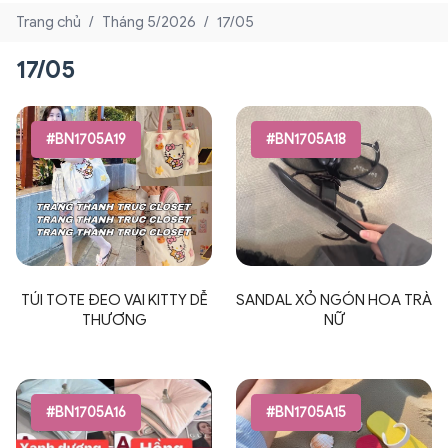
Trang chủ
/
Tháng 5/2026
/
17/05
17/05
#BN1705A19
#BN1705A18
TÚI TOTE ĐEO VAI KITTY DỄ
SANDAL XỎ NGÓN HOA TRÀ
THƯƠNG
NỮ
#BN1705A16
#BN1705A15