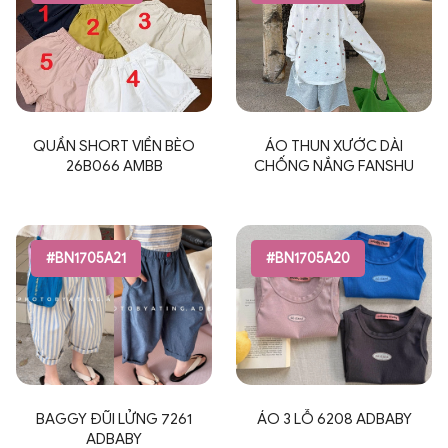
QUẦN SHORT VIỀN BÈO
ÁO THUN XƯỚC DÀI
26B066 AMBB
CHỐNG NẮNG FANSHU
#BN1705A21
#BN1705A20
BAGGY ĐŨI LỬNG 7261
ÁO 3 LỖ 6208 ADBABY
ADBABY