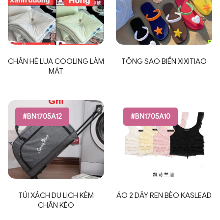
CHĂN HÈ LỤA COOLING LÀM
TÔNG SAO BIỂN XIXITIAO
MÁT
#BN1705A12
#BN1705A10
TÚI XÁCH DU LỊCH KÈM
ÁO 2 DÂY REN BÈO KASLEAD
CHÂN KÉO