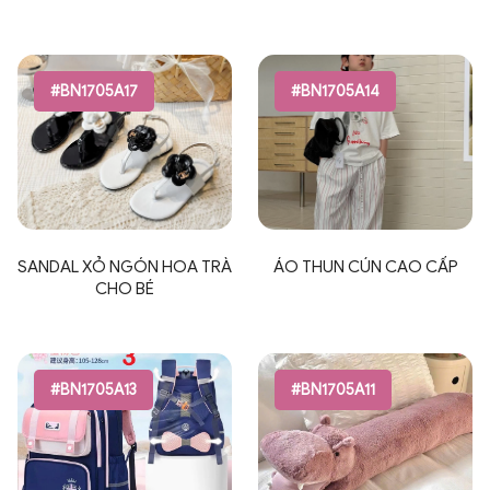
#BN1705A17
#BN1705A14
SANDAL XỎ NGÓN HOA TRÀ
ÁO THUN CÚN CAO CẤP
CHO BÉ
#BN1705A13
#BN1705A11