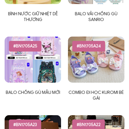
BÌNH NƯỚC GIỮ NHIỆT DỄ
BALO VẢI CHỐNG GÙ
THƯƠNG
SANRIO
#BN1705A25
#BN1705A24
BALO CHỐNG GÙ MẪU MỚI
COMBO ĐI HỌC KUROMI BÉ
GÁI
#BN1705A23
#BN1705A22