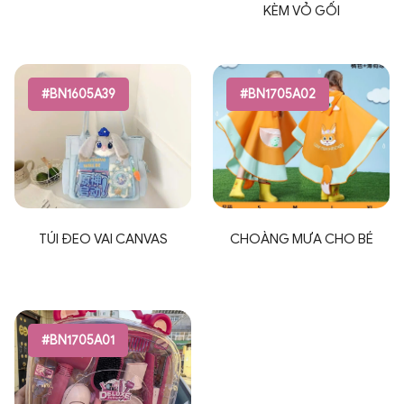
KÈM VỎ GỐI
#BN1605A39
#BN1705A02
TÚI ĐEO VAI CANVAS
CHOÀNG MƯA CHO BÉ
#BN1705A01