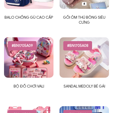
BALO CHỐNG GÙ CAO CẤP
GỐI ÔM THÚ BÔNG SIÊU
CƯNG
#BN1705A09
#BN1705A08
BỘ ĐỒ CHƠI VALI
SANDAL MEDOLY BÉ GÁI