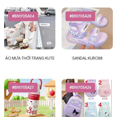
#BN1705A04
#BN1705A28
ÁO MƯA THỜI TRANG KUTE
SANDAL KUROMI
#BN1705A27
#BN1705A26