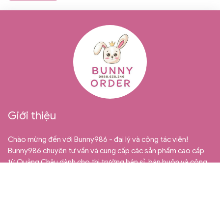
Giới thiệu
Chào mừng đến với Bunny986 - đại lý và cộng tác viên!
Bunny986 chuyên tư vấn và cung cấp các sản phẩm cao cấp
từ Quảng Châu dành cho thị trường bán sỉ, bán buôn và cộng
tác viên. Chúng tôi tự hào là địa chỉ uy tín và đáng tin cậy cho
những ai đang tìm kiếm những mặt hàng trẻ em chất lượng và
độc đáo.