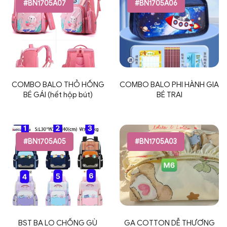
#BN1705A07
#BN1705A06
COMBO BALO THỎ HỒNG
COMBO BALO PHI HÀNH GIA
BÉ GÁI (hết hộp bút)
BÉ TRAI
#BN1705A05
#BN1705A03
BST BA LO CHỐNG GÙ
GA COTTON DỄ THƯƠNG