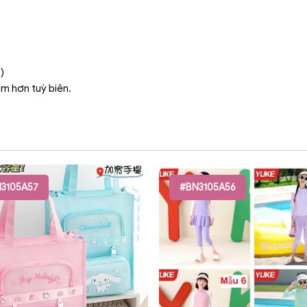
)
ậm hơn tuỳ biên.
3105A57
#BN3105A56