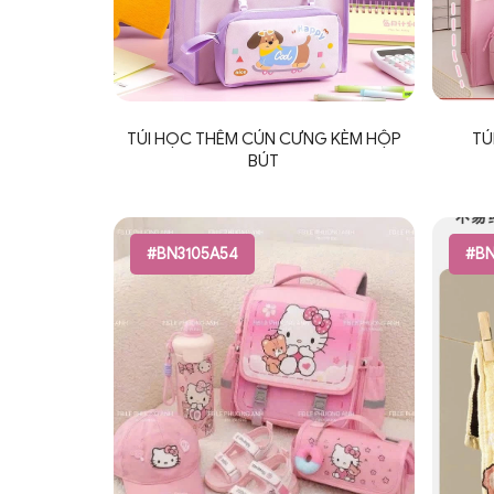
TÚI HỌC THÊM CÚN CƯNG KÈM HỘP
TÚ
BÚT
#BN3105A54
#BN