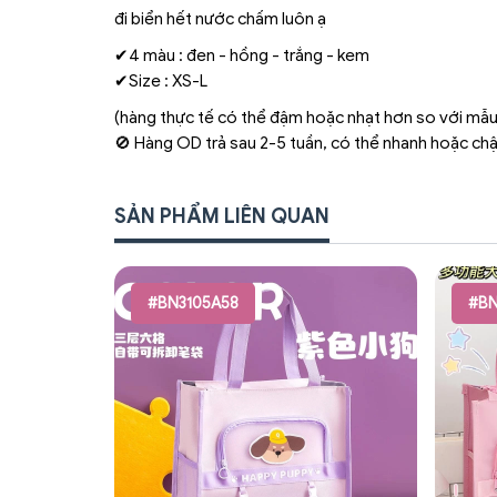
đi biển hết nước chấm luôn ạ
✔4 màu : đen - hồng - trắng - kem
✔Size : XS-L
(hàng thực tế có thể đậm hoặc nhạt hơn so với mẫu
🚫 Hàng OD trả sau 2-5 tuần, có thể nhanh hoặc ch
SẢN PHẨM LIÊN QUAN
#BN3105A58
#BN