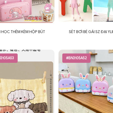
I HỌC THÊM KÈM HỘP BÚT
SÉT BƠI BÉ GÁI SZ ĐẠI YL
3105A53
#BN3105A52