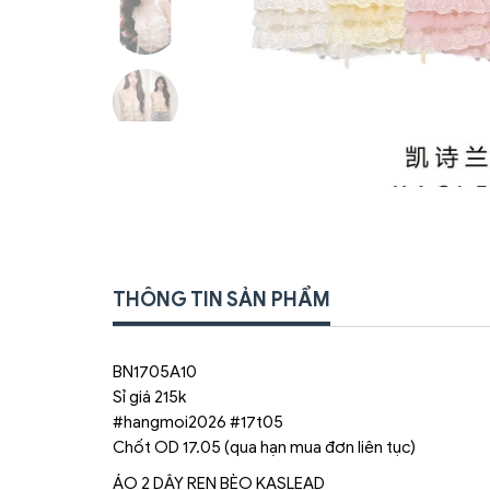
THÔNG TIN SẢN PHẨM
BN1705A10
Sỉ giá 215k
#hangmoi2026 #17t05
Chốt OD 17.05 (qua hạn mua đơn liên tục)
ÁO 2 DÂY REN BÈO KASLEAD