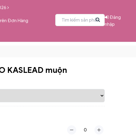
026
Đăng
Trên Đơn Hàng
nhập
ÈO KASLEAD muộn