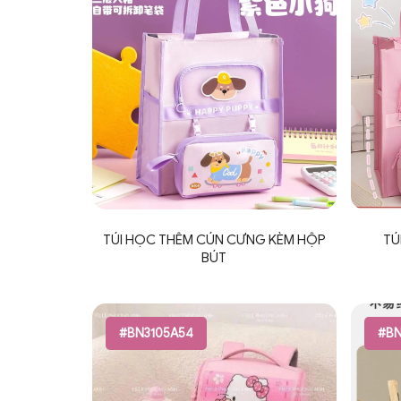
TÚI HỌC THÊM CÚN CƯNG KÈM HỘP
TÚ
BÚT
#BN3105A54
#BN