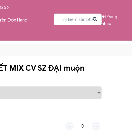
026
Đăng
Trên Đơn Hàng
nhập
IẾT MIX CV SZ ĐẠI muộn