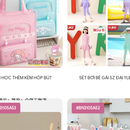
I HỌC THÊM KÈM HỘP BÚT
SÉT BƠI BÉ GÁI SZ ĐẠI YL
3105A53
#BN3105A52