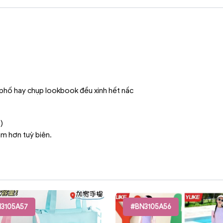
đi phố hay chụp lookbook đều xinh hết nấc
)
ậm hơn tuỳ biên.
3105A57
#BN3105A56