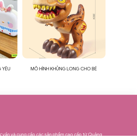
 YÊU
MÔ HÌNH KHỦNG LONG CHO BÉ
tư vấn và cung cấp các sản phẩm cao cấp từ Quảng