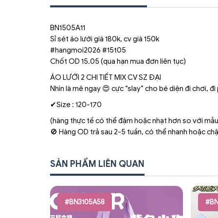
BN1505A11
Sỉ sét áo lưới giá 180k, cv giá 150k
#hangmoi2026 #15t05
Chốt OD 15.05 (qua hạn mua đơn liên tục)
ÁO LƯỚI 2 CHI TIẾT MIX CV SZ ĐẠI
Nhìn là mê ngay 😍 cực “slay” cho bé diện đi chơi, 
✔Size : 120-170
(hàng thực tế có thể đậm hoặc nhạt hơn so với mẫu
🚫 Hàng OD trả sau 2-5 tuần, có thể nhanh hoặc ch
SẢN PHẨM LIÊN QUAN
#BN3105A58
#BN