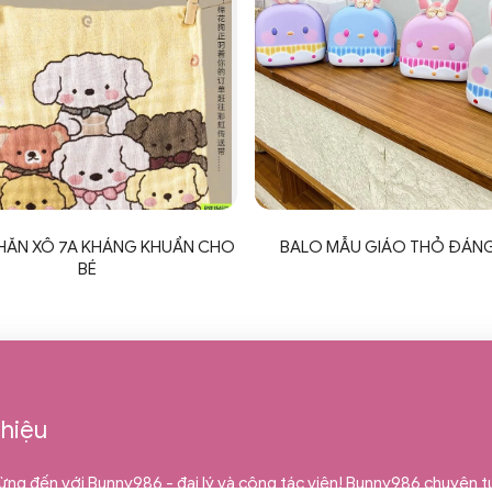
KHĂN XÔ 7A KHÁNG KHUẨN CHO
BALO MẪU GIÁO THỎ ĐÁNG
BÉ
thiệu
ng đến với Bunny986 - đại lý và cộng tác viên! Bunny986 chuyên 