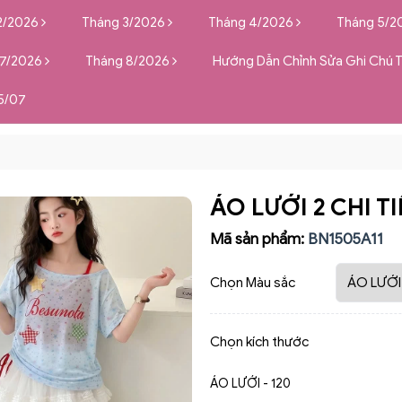
2/2026
Tháng 3/2026
Tháng 4/2026
Tháng 5/2
 7/2026
Tháng 8/2026
Hướng Dẫn Chỉnh Sửa Ghi Chú 
5/07
ÁO LƯỚI 2 CHI T
Mã sản phẩm:
BN1505A11
Chọn Màu sắc
Chọn kích thước
ÁO LƯỚI - 120