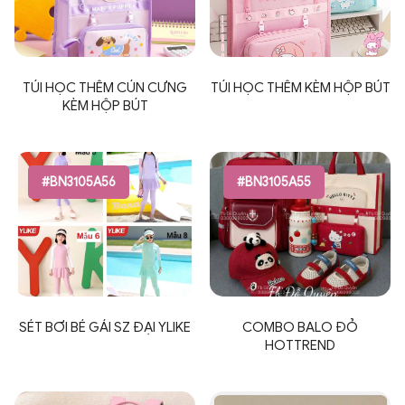
TÚI HỌC THÊM CÚN CƯNG
TÚI HỌC THÊM KÈM HỘP BÚT
KÈM HỘP BÚT
#BN3105A56
#BN3105A55
SÉT BƠI BÉ GÁI SZ ĐẠI YLIKE
COMBO BALO ĐỎ
HOTTREND