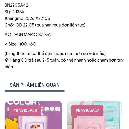
BN2205A42
Sỉ giá 138k
#hangmoi2026 #22t05
Chốt OD 22.05 (qua hạn mua đơn liên tục)
ÁO THUN MARIO SZ ĐẠI
✔Size : 100-160
(hàng thực tế có thể đậm hoặc nhạt hơn so với mẫu)
🚫 Hàng OD trả sau 2-5 tuần, có thể nhanh hoặc chậm hơn tuỳ
biên.
SẢN PHẨM LIÊN QUAN
#BN3105A58
#BN3105A57