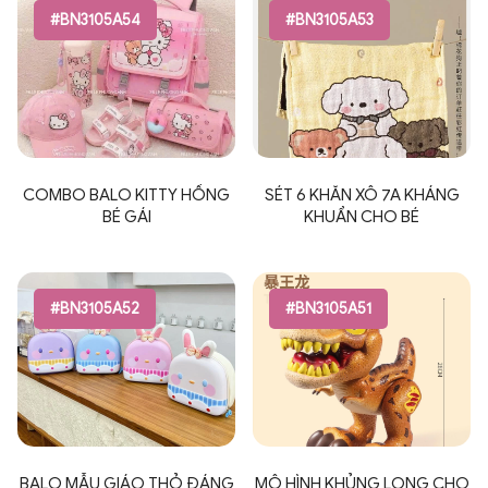
#BN3105A54
#BN3105A53
COMBO BALO KITTY HỒNG
SÉT 6 KHĂN XÔ 7A KHÁNG
BÉ GÁI
KHUẨN CHO BÉ
#BN3105A52
#BN3105A51
BALO MẪU GIÁO THỎ ĐÁNG
MÔ HÌNH KHỦNG LONG CHO