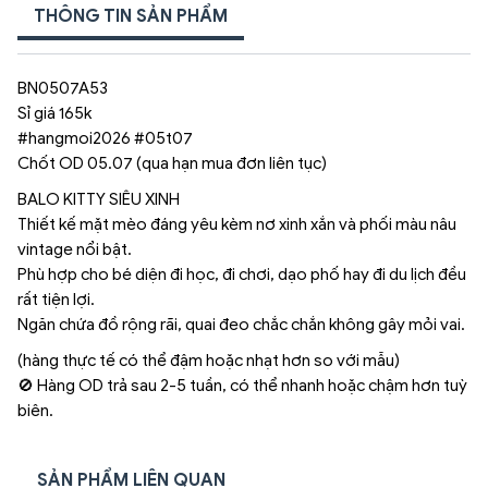
THÔNG TIN SẢN PHẨM
BN0507A53
Sỉ giá 165k
#hangmoi2026 #05t07
Chốt OD 05.07 (qua hạn mua đơn liên tục)
BALO KITTY SIÊU XINH
Thiết kế mặt mèo đáng yêu kèm nơ xinh xắn và phối màu nâu
vintage nổi bật.
Phù hợp cho bé diện đi học, đi chơi, dạo phố hay đi du lịch đều
rất tiện lợi.
Ngăn chứa đồ rộng rãi, quai đeo chắc chắn không gây mỏi vai.
(hàng thực tế có thể đậm hoặc nhạt hơn so với mẫu)
🚫 Hàng OD trả sau 2-5 tuần, có thể nhanh hoặc chậm hơn tuỳ
biên.
SẢN PHẨM LIÊN QUAN