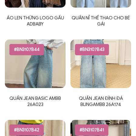
ÁO LEN THỪNG LOGO GẤU
QUẦN NỈ THỂ THAO CHO BÉ
ADBABY
GÁI
#BN3107B44
#BN3107B43
QUẦN JEAN BASIC AMBB
QUẦN JEAN ĐÍNH ĐÁ
26A023
BLINGAMBB 26A174
#BN3107B42
#BN3107B41