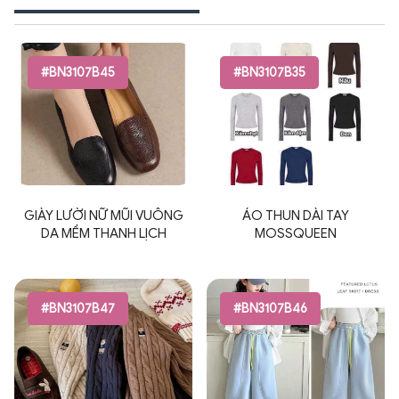
#BN3107B45
#BN3107B35
GIÀY LƯỜI NỮ MŨI VUÔNG
ÁO THUN DÀI TAY
DA MỀM THANH LỊCH
MOSSQUEEN
#BN3107B47
#BN3107B46