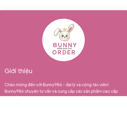
Giới thiệu
Chào mừng đến với Bunny986 - đại lý và cộng tác viên!
Bunny986 chuyên tư vấn và cung cấp các sản phẩm cao cấp
từ Quảng Châu dành cho thị trường bán sỉ, bán buôn và cộng
tác viên. Chúng tôi tự hào là địa chỉ uy tín và đáng tin cậy cho
những ai đang tìm kiếm những mặt hàng trẻ em chất lượng và
độc đáo.