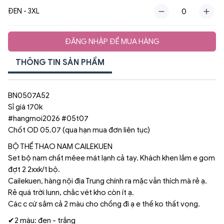
ĐEN - 3XL
ĐĂNG NHẬP ĐỂ MUA HÀNG
THÔNG TIN SẢN PHẨM
BN0507A52
Sỉ giá 170k
#hangmoi2026 #05t07
Chốt OD 05.07 (qua hạn mua đơn liên tục)
BỘ THỂ THAO NAM CAILEKUEN
Set bộ nam chất mêee mát lạnh cả tay. Khách khen lắm e gom
đợt 2 2xxk/1 bộ.
Cailekuen, hàng nội địa Trung chính ra mặc vẫn thích mà rẻ ạ.
Rẻ quá trời lunn, chắc vét kho còn ít ạ.
Các c cứ sắm cả 2 màu cho chồng đi ạ e thề ko thất vọng.
✔2 màu: đen - trắng