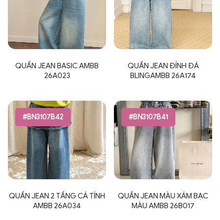
QUẦN JEAN BASIC AMBB
QUẦN JEAN ĐÍNH ĐÁ
26A023
BLINGAMBB 26A174
#BN3107B42
#BN3107B41
QUẦN JEAN 2 TẦNG CÁ TÍNH
QUẦN JEAN MÀU XÁM BẠC
AMBB 26A034
MÀU AMBB 26B017