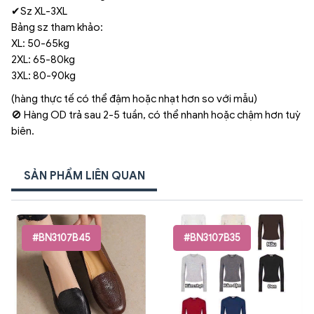
✔Sz XL-3XL
Bảng sz tham khảo:
XL: 50-65kg
2XL: 65-80kg
3XL: 80-90kg
(hàng thực tế có thể đậm hoặc nhạt hơn so với mẫu)
🚫 Hàng OD trả sau 2-5 tuần, có thể nhanh hoặc chậm hơn tuỳ
biên.
SẢN PHẨM LIÊN QUAN
#BN3107B45
#BN3107B35