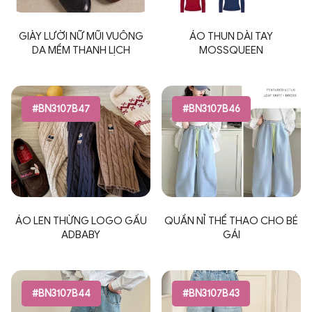
GIÀY LƯỜI NỮ MŨI VUÔNG
ÁO THUN DÀI TAY
DA MỀM THANH LỊCH
MOSSQUEEN
#BN3107B47
#BN3107B46
ÁO LEN THỪNG LOGO GẤU
QUẦN NỈ THỂ THAO CHO BÉ
ADBABY
GÁI
#BN3107B44
#BN3107B43