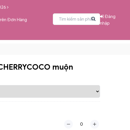
026
Đăng
Trên Đơn Hàng
nhập
 CHERRYCOCO muộn