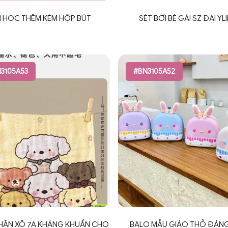
I HỌC THÊM KÈM HỘP BÚT
SÉT BƠI BÉ GÁI SZ ĐẠI YL
3105A53
#BN3105A52
KHĂN XÔ 7A KHÁNG KHUẨN CHO
BALO MẪU GIÁO THỎ ĐÁNG