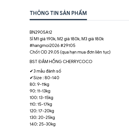
THÔNG TIN SẢN PHẨM
BN2905A12
Sỉ M1 giá 190k, M2 giá 180k, M3 giá 180k
#hangmoi2026 #29t05
Chốt OD 29.05 (qua hạn mua đơn liên tục)
BST ĐẦM HỒNG CHERRYCOCO
✔3 mẫu đánh số
✔Size : 80-140
80: 9-11kg
90: 11-13kg
100: 13-15kg
110: 15-17kg
120: 17-20kg
130: 20-25kg
140: 25-30kg