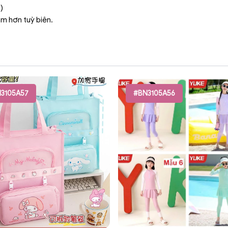
)
ậm hơn tuỳ biên.
3105A57
#BN3105A56