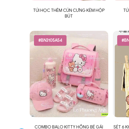
TÚI HỌC THÊM CÚN CƯNG KÈM HỘP
TÚ
BÚT
#BN3105A54
#BN
COMBO BALO KITTY HỒNG BÉ GÁI
SÉT 6 