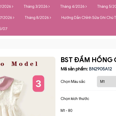
2/2026
Tháng 3/2026
Tháng 4/2026
Tháng 5/2
 7/2026
Tháng 8/2026
Hướng Dẫn Chỉnh Sửa Ghi Chú 
5/07
BST ĐẦM HỒNG
Mã sản phẩm:
BN2905A12
Chọn Màu sắc
Chọn kích thước
M1 - 80