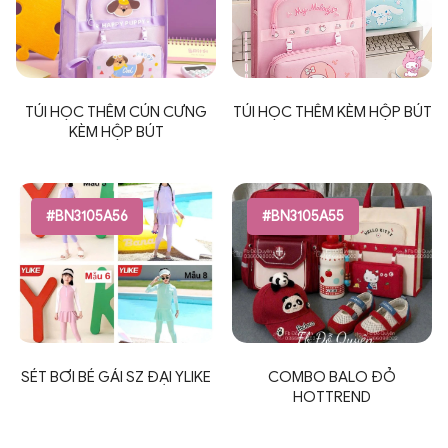
TÚI HỌC THÊM CÚN CƯNG
TÚI HỌC THÊM KÈM HỘP BÚT
KÈM HỘP BÚT
#BN3105A56
#BN3105A55
SÉT BƠI BÉ GÁI SZ ĐẠI YLIKE
COMBO BALO ĐỎ
HOTTREND