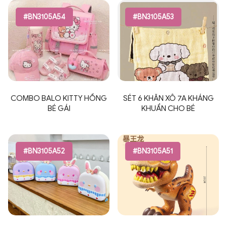
#BN3105A54
#BN3105A53
COMBO BALO KITTY HỒNG
SÉT 6 KHĂN XÔ 7A KHÁNG
BÉ GÁI
KHUẨN CHO BÉ
#BN3105A52
#BN3105A51