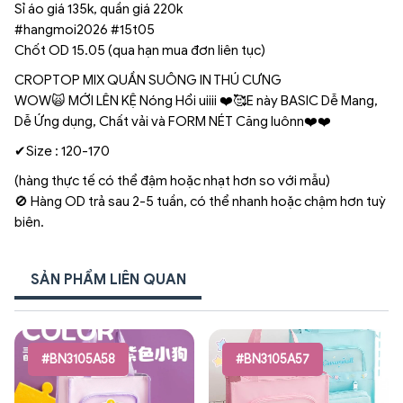
Sỉ áo giá 135k, quần giá 220k
#hangmoi2026 #15t05
Chốt OD 15.05 (qua hạn mua đơn liên tục)
CROPTOP MIX QUẦN SUÔNG IN THÚ CƯNG
WOW🙀 MỚI LÊN KỆ Nóng Hổi uiiii ❤️🥰E này BASIC Dễ Mang,
Dễ Ứng dụng, Chất vải và FORM NÉT Căng luônn❤️❤️
✔Size : 120-170
(hàng thực tế có thể đậm hoặc nhạt hơn so với mẫu)
🚫 Hàng OD trả sau 2-5 tuần, có thể nhanh hoặc chậm hơn tuỳ
biên.
SẢN PHẨM LIÊN QUAN
#BN3105A58
#BN3105A57