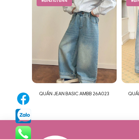
#BN3107B44
#BN
QUẦN JEAN BASIC AMBB 26A023
QUẦN