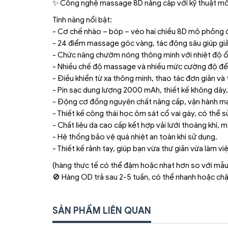
✨ Công nghệ massage 8D nâng cấp với kỹ thuật mô 
Tính năng nổi bật:
- Cơ chế nhào – bóp – véo hai chiều 8D mô phỏng đ
- 24 điểm massage góc vàng, tác động sâu giúp gi
- Chức năng chườm nóng thông minh với nhiệt độ ổn 
- Nhiều chế độ massage và nhiều mức cường độ để 
- Điều khiển từ xa thông minh, thao tác đơn giản và t
- Pin sạc dung lượng 2000 mAh, thiết kế không dây,
- Động cơ đồng nguyên chất nâng cấp, vận hành m
- Thiết kế công thái học ôm sát cổ vai gáy, có thể s
- Chất liệu da cao cấp kết hợp vải lưới thoáng khí,
- Hệ thống bảo vệ quá nhiệt an toàn khi sử dụng.
- Thiết kế rảnh tay, giúp bạn vừa thư giãn vừa làm vi
(hàng thực tế có thể đậm hoặc nhạt hơn so với mẫu
🚫 Hàng OD trả sau 2-5 tuần, có thể nhanh hoặc ch
SẢN PHẨM LIÊN QUAN