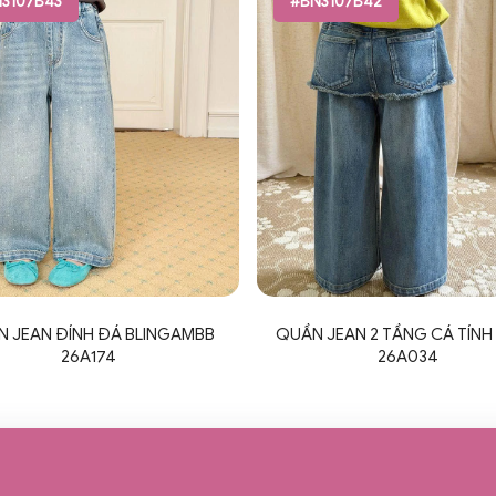
3107B43
#BN3107B42
 JEAN ĐÍNH ĐÁ BLINGAMBB
QUẦN JEAN 2 TẦNG CÁ TÍNH
26A174
26A034