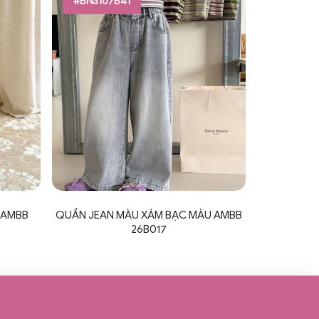
#BN3107B41
 AMBB
QUẦN JEAN MÀU XÁM BẠC MÀU AMBB
26B017