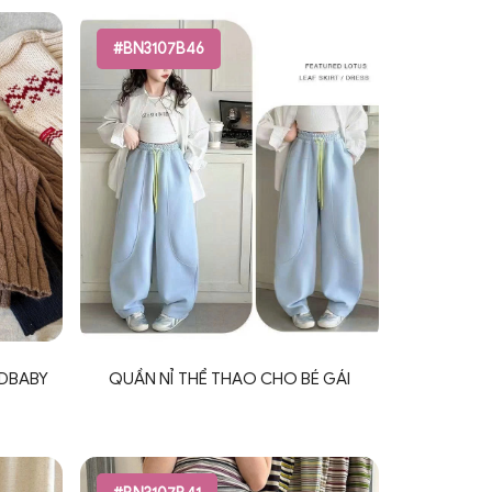
#BN3107B46
DBABY
QUẦN NỈ THỂ THAO CHO BÉ GÁI