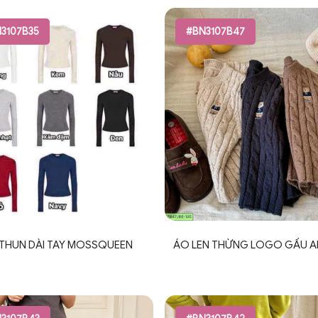
3107B35
#BN3107B47
THUN DÀI TAY MOSSQUEEN
ÁO LEN THỪNG LOGO GẤU A