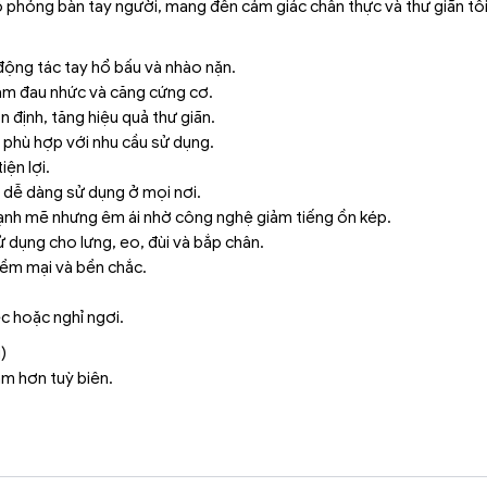
phỏng bàn tay người, mang đến cảm giác chân thực và thư giãn tối
ộng tác tay hổ bấu và nhào nặn.
ảm đau nhức và căng cứng cơ.
định, tăng hiệu quả thư giãn.
phù hợp với nhu cầu sử dụng.
iện lợi.
 dễ dàng sử dụng ở mọi nơi.
ạnh mẽ nhưng êm ái nhờ công nghệ giảm tiếng ồn kép.
ử dụng cho lưng, eo, đùi và bắp chân.
 mềm mại và bền chắc.
ệc hoặc nghỉ ngơi.
)
ậm hơn tuỳ biên.