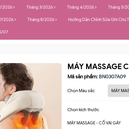
2/2026
Tháng 3/2026
Tháng 4/2026
Tháng 5/2
 7/2026
Tháng 8/2026
Hướng Dẫn Chỉnh Sửa Ghi Chú 
5/07
MÁY MASSAGE C
Mã sản phẩm:
BN0307A09
Chọn Màu sắc
Chọn kích thước
MÁY MASSAGE - CỔ VAI GÁY