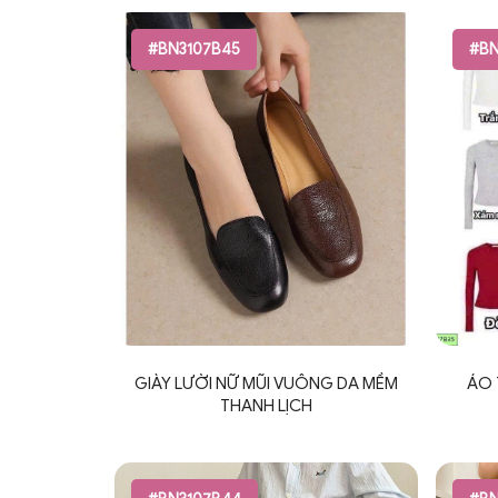
#BN3107B45
#BN
GIÀY LƯỜI NỮ MŨI VUÔNG DA MỀM
ÁO 
THANH LỊCH