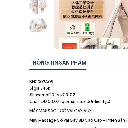
THÔNG TIN SẢN PHẨM
BN0307A09
Sỉ giá 345k
#hangmoi2026 #03t07
Chốt OD 03.07 (qua hạn mua đơn liên tục)
MÁY MASSAGE CỔ VAI GÁY AUX
Máy Massage Cổ Vai Gáy 8D Cao Cấp – Phiên Bản Fu