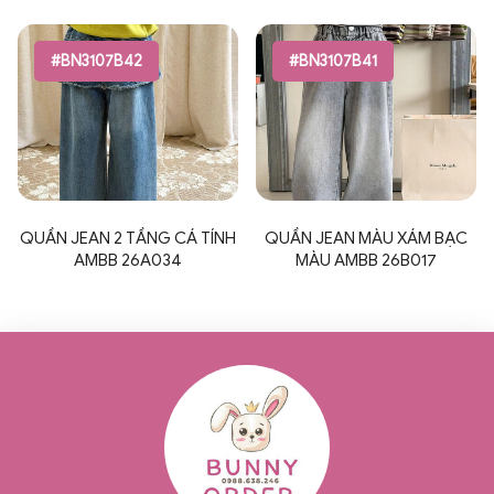
#BN3107B42
#BN3107B41
QUẦN JEAN 2 TẦNG CÁ TÍNH
QUẦN JEAN MÀU XÁM BẠC
AMBB 26A034
MÀU AMBB 26B017