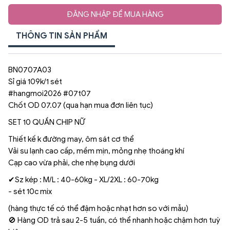
ĐĂNG NHẬP ĐỂ MUA HÀNG
THÔNG TIN SẢN PHẨM
BN0707A03
Sỉ giá 109k/1 sét
#hangmoi2026 #07t07
Chốt OD 07.07 (qua hạn mua đơn liên tục)
SET 10 QUẦN CHIP NỮ
Thiết kế k đường may, ôm sát cơ thể
Vải su lạnh cao cấp, mềm mịn, mỏng nhẹ thoáng khí
Cạp cao vừa phải, che nhẹ bụng dưới
✔Sz kép : M/L : 40-60kg - XL/2XL : 60-70kg
- sét 10c mix
(hàng thực tế có thể đậm hoặc nhạt hơn so với mẫu)
🚫 Hàng OD trả sau 2-5 tuần, có thể nhanh hoặc chậm hơn tuỳ