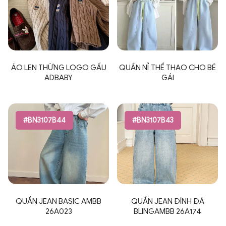
ÁO LEN THỪNG LOGO GẤU
QUẦN NỈ THỂ THAO CHO BÉ
ADBABY
GÁI
#BN3107B44
#BN3107B43
QUẦN JEAN BASIC AMBB
QUẦN JEAN ĐÍNH ĐÁ
26A023
BLINGAMBB 26A174