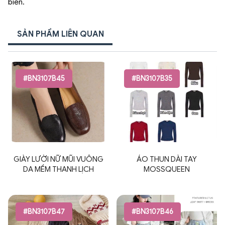
biên.
SẢN PHẨM LIÊN QUAN
#BN3107B45
#BN3107B35
GIÀY LƯỜI NỮ MŨI VUÔNG
ÁO THUN DÀI TAY
DA MỀM THANH LỊCH
MOSSQUEEN
#BN3107B47
#BN3107B46