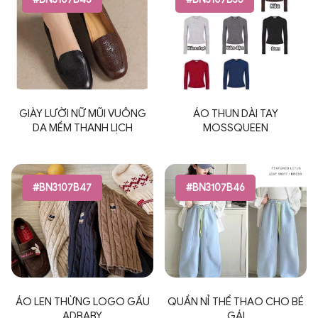
GIÀY LƯỜI NỮ MŨI VUÔNG
ÁO THUN DÀI TAY
DA MỀM THANH LỊCH
MOSSQUEEN
#BN3107B47
#BN3107B46
ÁO LEN THỪNG LOGO GẤU
QUẦN NỈ THỂ THAO CHO BÉ
ADBABY
GÁI