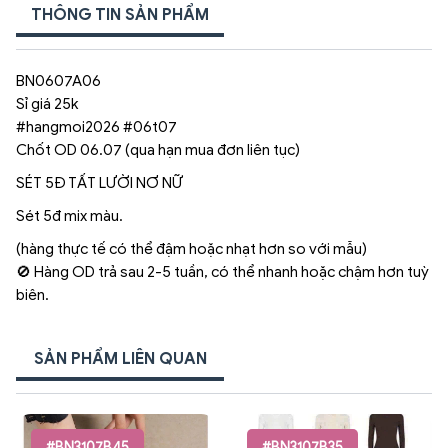
THÔNG TIN SẢN PHẨM
BN0607A06
Sỉ giá 25k
#hangmoi2026 #06t07
Chốt OD 06.07 (qua hạn mua đơn liên tục)
SÉT 5Đ TẤT LƯỜI NƠ NỮ
Sét 5đ mix màu.
(hàng thực tế có thể đậm hoặc nhạt hơn so với mẫu)
🚫 Hàng OD trả sau 2-5 tuần, có thể nhanh hoặc chậm hơn tuỳ
biên.
SẢN PHẨM LIÊN QUAN
#BN3107B45
#BN3107B35