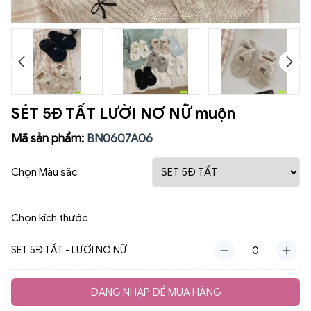
SÉT 5Đ TẤT LƯỜI NƠ NỮ muộn
Mã sản phẩm:
BN0607A06
Chọn Màu sắc
Chọn kích thước
SET 5Đ TẤT - LƯỜI NƠ NỮ
ĐĂNG NHẬP ĐỂ MUA HÀNG