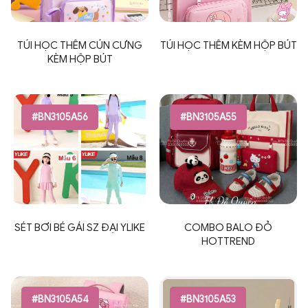
TÚI HỌC THÊM CÚN CƯNG
TÚI HỌC THÊM KÈM HỘP BÚT
KÈM HỘP BÚT
#BN3105A56
#BN3105A55
SÉT BƠI BÉ GÁI SZ ĐẠI YLIKE
COMBO BALO ĐỎ
HOTTREND
#BN3105A54
#BN3105A53