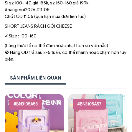
Sỉ sz 100-140 giá 185k, sz 150-160 giá 199k
#hangmoi2026 #11t05
Chốt OD 11.05 (qua hạn mua đơn liên tục)
SHORT JEANS RÁCH GỐI CHEESE
✔Size : 100-160
(hàng thực tế có thể đậm hoặc nhạt hơn so với mẫu)
🚫 Hàng OD trả sau 2-5 tuần, có thể nhanh hoặc chậm hơn tuỳ
biên.
SẢN PHẨM LIÊN QUAN
#BN3105A58
#BN3105A57