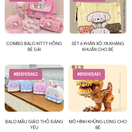
COMBO BALO KITTY HỒNG
SÉT 6 KHĂN XÔ 7A KHÁNG
BÉ GÁI
KHUẨN CHO BÉ
#BN3105A52
#BN3105A51
BALO MẪU GIÁO THỎ ĐÁNG
MÔ HÌNH KHỦNG LONG CHO
YÊU
BÉ