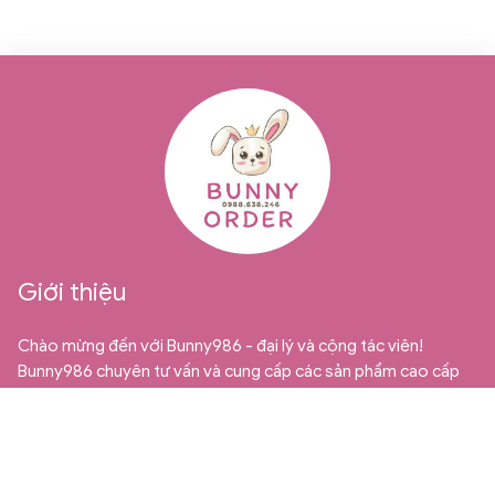
Giới thiệu
Chào mừng đến với Bunny986 - đại lý và cộng tác viên!
Bunny986 chuyên tư vấn và cung cấp các sản phẩm cao cấp
từ Quảng Châu dành cho thị trường bán sỉ, bán buôn và cộng
tác viên. Chúng tôi tự hào là địa chỉ uy tín và đáng tin cậy cho
những ai đang tìm kiếm những mặt hàng trẻ em chất lượng và
độc đáo.