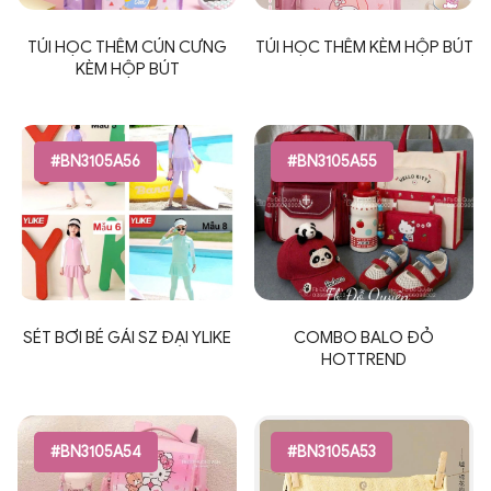
TÚI HỌC THÊM CÚN CƯNG
TÚI HỌC THÊM KÈM HỘP BÚT
KÈM HỘP BÚT
#BN3105A56
#BN3105A55
SÉT BƠI BÉ GÁI SZ ĐẠI YLIKE
COMBO BALO ĐỎ
HOTTREND
#BN3105A54
#BN3105A53