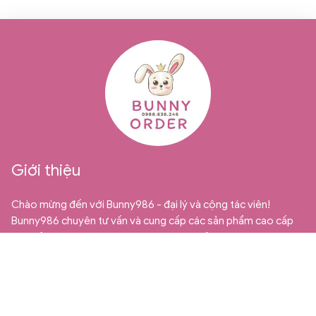
Giới thiệu
Chào mừng đến với Bunny986 - đại lý và cộng tác viên!
Bunny986 chuyên tư vấn và cung cấp các sản phẩm cao cấp
từ Quảng Châu dành cho thị trường bán sỉ, bán buôn và cộng
tác viên. Chúng tôi tự hào là địa chỉ uy tín và đáng tin cậy cho
những ai đang tìm kiếm những mặt hàng trẻ em chất lượng và
độc đáo.