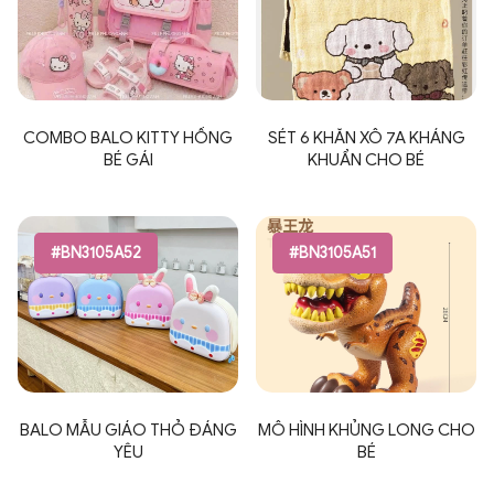
COMBO BALO KITTY HỒNG
SÉT 6 KHĂN XÔ 7A KHÁNG
BÉ GÁI
KHUẨN CHO BÉ
#BN3105A52
#BN3105A51
BALO MẪU GIÁO THỎ ĐÁNG
MÔ HÌNH KHỦNG LONG CHO
YÊU
BÉ