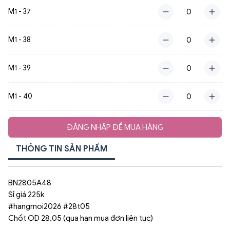
M1 - 37
M1 - 38
M1 - 39
M1 - 40
ĐĂNG NHẬP ĐỂ MUA HÀNG
THÔNG TIN SẢN PHẨM
BN2805A48
Sỉ giá 225k
#hangmoi2026 #28t05
Chốt OD 28.05 (qua hạn mua đơn liên tục)