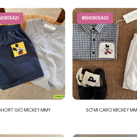
N0805A21
#BN0805A20
SHORT GIÓ MICKEY MMY
SƠ MI CARO MICKEY M