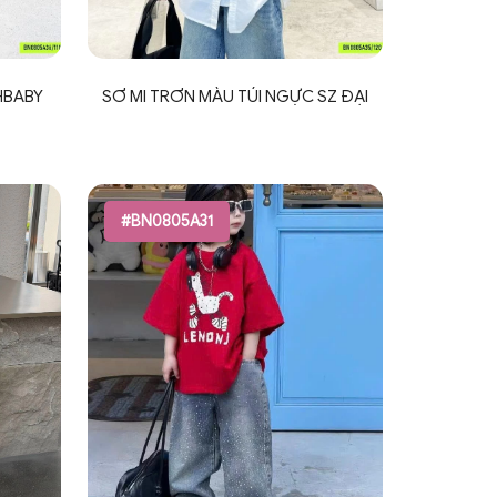
HHBABY
SƠ MI TRƠN MÀU TÚI NGỰC SZ ĐẠI
#BN0805A31