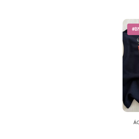
#B
ÁO