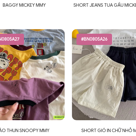
BAGGY MICKEY MMY
SHORT JEANS TUA GẤU MICK
N0805A27
#BN0805A26
ÁO THUN SNOOPY MMY
SHORT GIÓ IN CHỮ NHỎ 