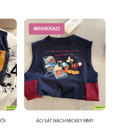
#BN0805A22
ỖI
ÁO SÁT NÁCH MICKEY MMY