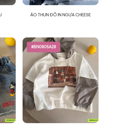
U
ÁO THUN ĐỎ IN NGỰA CHEESE
#BN0805A28