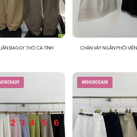
UẦN BAGGY THÔ CÁ TÍNH
CHÂN VÁY NGẮN PHỐI VIỀN
N0805A39
#BN0805A38