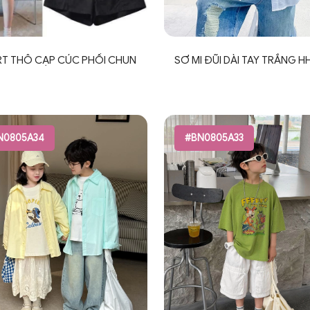
T THÔ CẠP CÚC PHỐI CHUN
SƠ MI ĐŨI DÀI TAY TRẮNG 
N0805A34
#BN0805A33