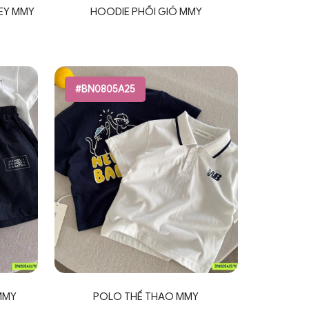
EY MMY
HOODIE PHỐI GIÓ MMY
#BN0805A25
MMY
POLO THỂ THAO MMY