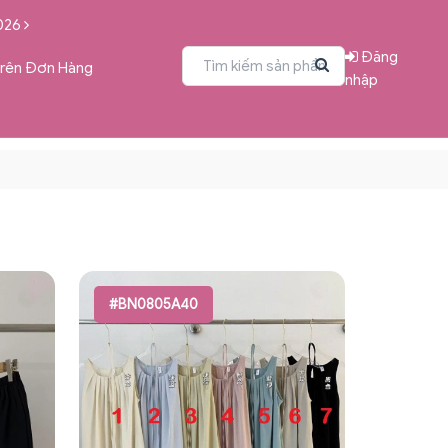
026
Đăng
Trên Đơn Hàng
nhập
#BN0805A40