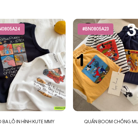
N0805A24
#BN0805A23
 BA LỖ IN HÌNH KUTE MMY
QUẦN BOOM CHỐNG MU