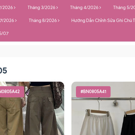
2/2026
Tháng 3/2026
Tháng 4/2026
Tháng 5/2
 7/2026
Tháng 8/2026
Hướng Dẫn Chỉnh Sửa Ghi Chú 
5/07
05
N0805A42
#BN0805A41