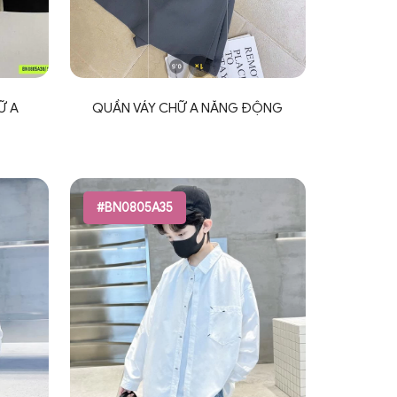
Ữ A
QUẦN VÁY CHỮ A NĂNG ĐỘNG
#BN0805A35