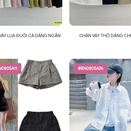
VÁY LỤA ĐUÔI CÁ DÁNG NGẮN
CHÂN VÁY THÔ DÁNG CH
N0805A11
#BN0805A36