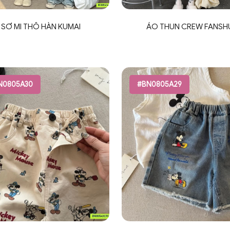
SƠ MI THÔ HÀN KUMAI
ÁO THUN CREW FANSH
N0805A30
#BN0805A29