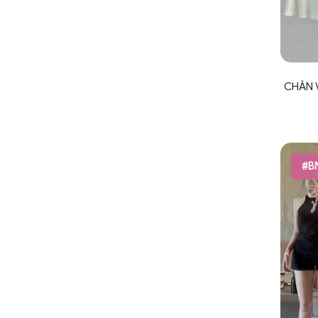
CHÂN 
#B