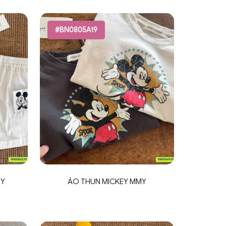
#BN0805A19
MY
ÁO THUN MICKEY MMY