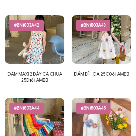
#BN1803A42
#BN1803A43
ĐẦM MAXI 2 DÂY CÀ CHUA
ĐẦM BÍ HOA 25C061 AMBB
25D161 AMBB
#BN1803A44
#BN1803A45