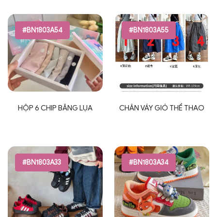
#BN1803A54
#BN1803A55
HỘP 6 CHIP BĂNG LỤA
CHÂN VÁY GIÓ THỂ THAO
#BN1803A33
#BN1803A34