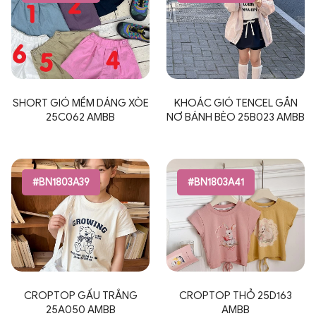
SHORT GIÓ MỀM DÁNG XÒE
KHOÁC GIÓ TENCEL GẮN
25C062 AMBB
NƠ BÁNH BÈO 25B023 AMBB
#BN1803A39
#BN1803A41
CROPTOP GẤU TRẮNG
CROPTOP THỎ 25D163
25A050 AMBB
AMBB