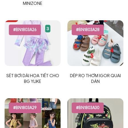
MINIZONE
#BN1803A26
#BN1803A28
SÉT BƠI DÀI HỌA TIẾT CHO
DÉP RỌ THƠM IGOR QUAI
BG YLIKE
DÁN
#BN1803A29
#BN1803A30