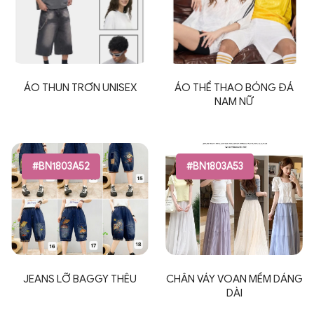
ÁO THUN TRƠN UNISEX
ÁO THỂ THAO BÓNG ĐÁ
NAM NỮ
#BN1803A52
#BN1803A53
JEANS LỠ BAGGY THÊU
CHÂN VÁY VOAN MỀM DÁNG
DÀI