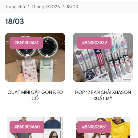
Trang chủ
/
Tháng 3/2026
/
18/03
18/03
#BN1803A31
#BN1803A32
QUẠT MINI GẤP GỌN ĐEO
HỘP 12 BÀN CHẢI XHASON
CỔ
XUẤT MỸ
#BN1803A50
#BN1803A51