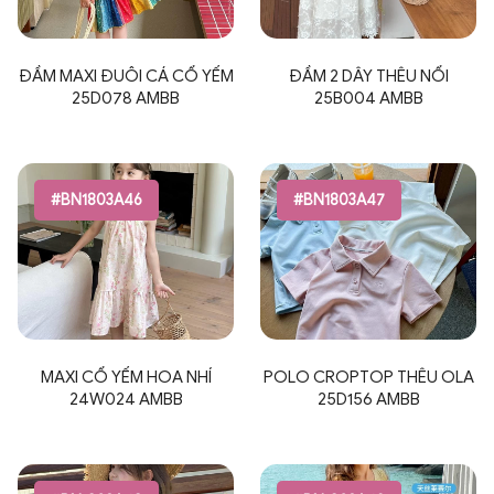
ĐẦM MAXI ĐUÔI CÁ CỔ YẾM
ĐẦM 2 DÂY THÊU NỔI
25D078 AMBB
25B004 AMBB
#BN1803A46
#BN1803A47
MAXI CỔ YẾM HOA NHÍ
POLO CROPTOP THÊU OLA
24W024 AMBB
25D156 AMBB