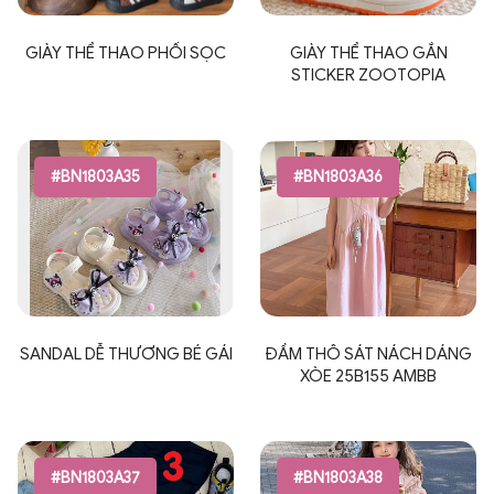
GIÀY THỂ THAO PHỐI SỌC
GIÀY THỂ THAO GẮN
STICKER ZOOTOPIA
#BN1803A35
#BN1803A36
SANDAL DỄ THƯƠNG BÉ GÁI
ĐẦM THÔ SÁT NÁCH DÁNG
XÒE 25B155 AMBB
#BN1803A37
#BN1803A38