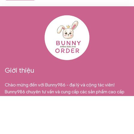
Giới thiệu
Chào mừng đến với Bunny986 - đại lý và cộng tác viên!
Bunny986 chuyên tư vấn và cung cấp các sản phẩm cao cấp
từ Quảng Châu dành cho thị trường bán sỉ, bán buôn và cộng
tác viên. Chúng tôi tự hào là địa chỉ uy tín và đáng tin cậy cho
những ai đang tìm kiếm những mặt hàng trẻ em chất lượng và
độc đáo.