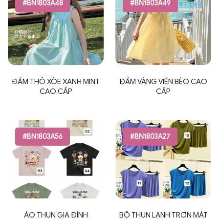
#BN1803A48
#BN1803A49
ĐẦM THÔ XÒE XANH MINT
ĐẦM VÀNG VIỀN BÈO CAO
CAO CẤP
CẤP
#BN1803A56
#BN1803A27
ÁO THUN GIA ĐÌNH
BỘ THUN LẠNH TRƠN MÁT