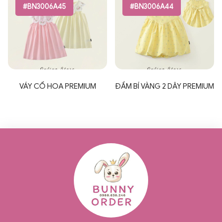
#BN3006A45
#BN3006A44
VÁY CỔ HOA PREMIUM
ĐẦM BÍ VÀNG 2 DÂY PREMIUM