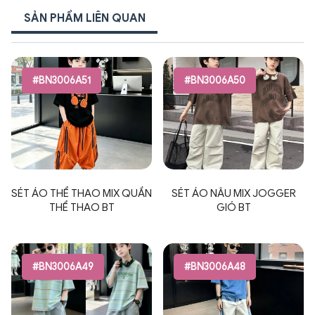
SẢN PHẨM LIÊN QUAN
#BN3006A51
#BN3006A50
SÉT ÁO THỂ THAO MIX QUẦN
SÉT ÁO NÂU MIX JOGGER
THỂ THAO BT
GIÓ BT
#BN3006A49
#BN3006A48