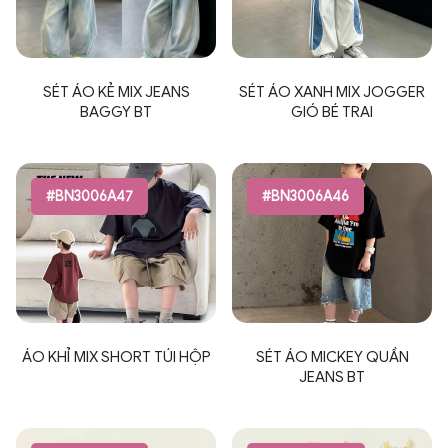
SÉT ÁO KẺ MIX JEANS
SÉT ÁO XANH MIX JOGGER
BAGGY BT
GIÓ BÉ TRAI
#BN3006A47
#BN3006A46
ÁO KHỈ MIX SHORT TÚI HỘP
SÉT ÁO MICKEY QUẦN
JEANS BT