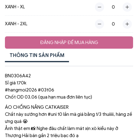
XANH - XL
XANH - 2XL
ĐĂNG NHẬP ĐỂ MUA HÀNG
THÔNG TIN SẢN PHẨM
BN0306A42
Sỉ giá 170k
#hangmoi2026 #03t06
Chốt OD 03.06 (qua hạn mua đơn liên tục)
ÁO CHỐNG NẮNG CATKAISER
Chất này sướng hơn #uni 10 lần mà giá bằng 1/3 thuiiiii, hàng zề
ưng quá 😭
Ảnh thật em 📸 Nghe đâu chất làm mát xịn xò kiểu này ở
Thượng Hải bán gần 2 triệu bạc đó ạ