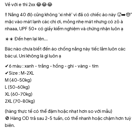
Về với e thì 2xx 😂😂😂
‼️ Nắng 40 độ cũng không ‘xi nhê’ vì đã có chiếc áo này 🥵➡️😎”
mặc vào mát lạnh các chị ơi, mỏng nhẹ mát nhưng có zõ à
nhaaa, UPF 50+ có giấy kiểm nghiệm và chứng nhận luôn ạ
☀️☀️ Đến hẹn lại lên...
Bác nào chưa biết đến áo chống nắng này tiếc lắm luôn các
bác ui. Uni không là gì luôn ạ
✔6 màu : xanh - trắng - hồng - ghi - vàng - tím
✔Size : M-2XL
M (40-50kg)
L (50-60kg)
XL (60-70kg)
2XL (70-80kg)
(hàng thực tế có thể đậm hoặc nhạt hơn so với mẫu)
🚫 Hàng OD trả sau 2-5 tuần, có thể nhanh hoặc chậm hơn tuỳ
biên.