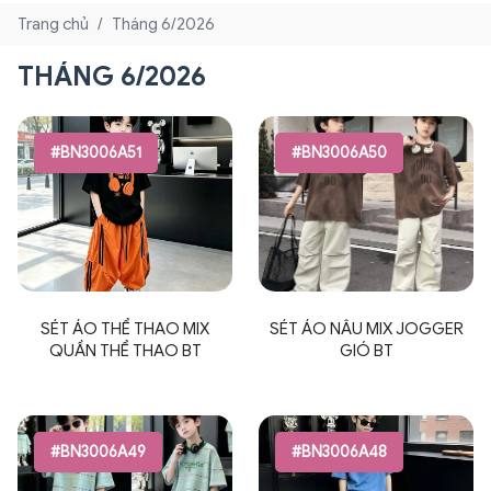
Trang chủ
/
Tháng 6/2026
THÁNG 6/2026
#BN3006A51
#BN3006A50
SÉT ÁO THỂ THAO MIX
SÉT ÁO NÂU MIX JOGGER
QUẦN THỂ THAO BT
GIÓ BT
#BN3006A49
#BN3006A48