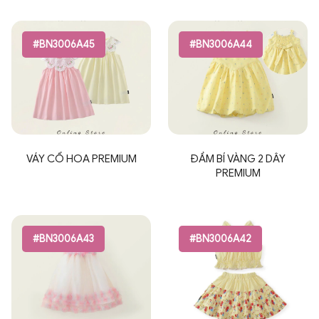
#BN3006A45
#BN3006A44
VÁY CỔ HOA PREMIUM
ĐẦM BÍ VÀNG 2 DÂY
PREMIUM
#BN3006A43
#BN3006A42