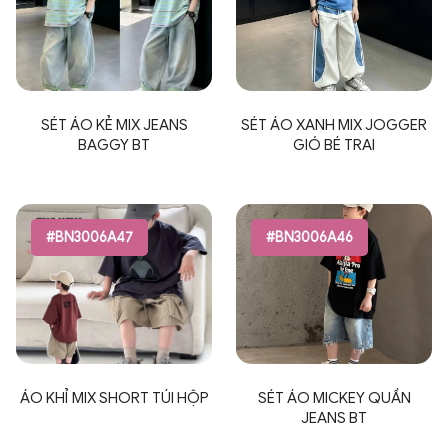
SÉT ÁO KẺ MIX JEANS
SÉT ÁO XANH MIX JOGGER
BAGGY BT
GIÓ BÉ TRAI
#BN3006A47
#BN3006A46
ÁO KHỈ MIX SHORT TÚI HỘP
SÉT ÁO MICKEY QUẦN
JEANS BT