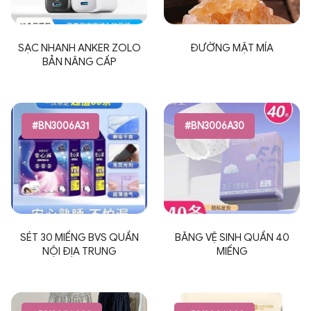
SẠC NHANH ANKER ZOLO
ĐƯỜNG MẬT MÍA
BẢN NÂNG CẤP
#BN3006A31
#BN3006A30
SÉT 30 MIẾNG BVS QUẦN
BĂNG VỆ SINH QUẦN 40
NỘI ĐỊA TRUNG
MIẾNG