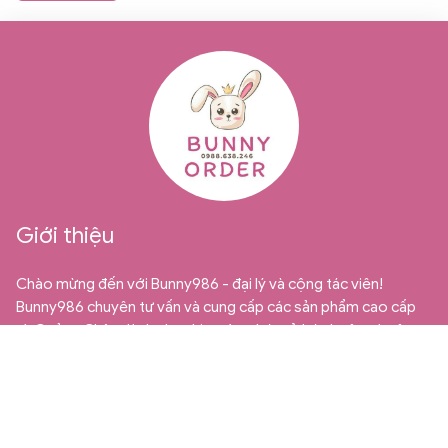
Giới thiệu
Chào mừng đến với Bunny986 - đại lý và cộng tác viên!
Bunny986 chuyên tư vấn và cung cấp các sản phẩm cao cấp
từ Quảng Châu dành cho thị trường bán sỉ, bán buôn và cộng
tác viên. Chúng tôi tự hào là địa chỉ uy tín và đáng tin cậy cho
những ai đang tìm kiếm những mặt hàng trẻ em chất lượng và
độc đáo.