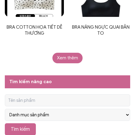
BRA COTTON HỌA TIẾT DỄ
BRA NÂNG NGỰC QUAI BẢN
THƯƠNG
TO
Xem thêm
Tìm kiếm nâng cao
Tìm kiếm