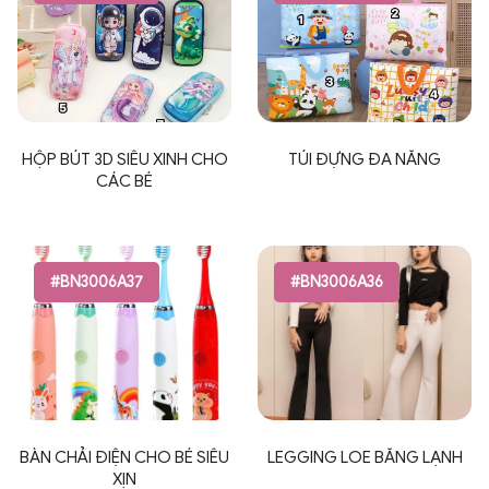
HỘP BÚT 3D SIÊU XINH CHO
TÚI ĐỰNG ĐA NĂNG
CÁC BÉ
#BN3006A37
#BN3006A36
BÀN CHẢI ĐIỆN CHO BÉ SIÊU
LEGGING LOE BĂNG LẠNH
XỊN