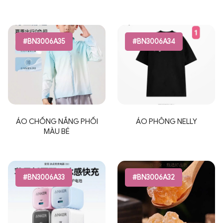
#BN3006A35
#BN3006A34
ÁO CHỐNG NẮNG PHỐI
ÁO PHÔNG NELLY
MÀU BÉ
#BN3006A33
#BN3006A32