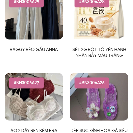
#BN3006A29
#BN3006A28
BAGGY BÈO GẤU ANNA
SÉT 2G BỘT TỔ YẾN HẠNH
NHÂN BẢY MÀU TRẮNG
#BN3006A27
#BN3006A26
ÁO 2 DÂY REN KÈM BRA
DÉP SỤC ĐÍNH HOA ĐÁ SIÊU