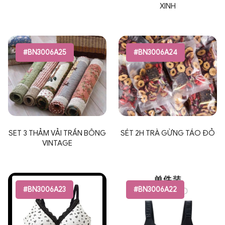
XINH
#BN3006A25
#BN3006A24
SET 3 THẢM VẢI TRẦN BÔNG
SÉT 2H TRÀ GỪNG TÁO ĐỎ
VINTAGE
#BN3006A23
#BN3006A22