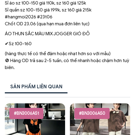
Sỉ áo sz 100-150 giá 110k, sz 160 giá 125k
Sỉ quần sz 100-150 giá 199k, sz 160 giá 215k
#hangmoi2026 #23t06
Chốt OD 23.06 (qua hạn mua đơn liên tục)
ÁO THUN SẮC MÀU MIX JOGGER GIÓ ĐỎ
✔Sz 100-160
(hàng thực tế có thể đậm hoặc nhạt hơn so với mẫu)
🚫 Hàng OD trả sau 2-5 tuần, có thể nhanh hoặc chậm hơn tuỳ
biên.
SẢN PHẨM LIÊN QUAN
#BN3006A51
#BN3006A50