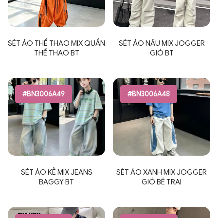
SÉT ÁO THỂ THAO MIX QUẦN
SÉT ÁO NÂU MIX JOGGER
THỂ THAO BT
GIÓ BT
#BN3006A49
#BN3006A48
SÉT ÁO KẺ MIX JEANS
SÉT ÁO XANH MIX JOGGER
BAGGY BT
GIÓ BÉ TRAI