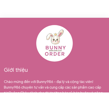
Giới thiệu
Chào mừng đến với Bunny986 - đại lý và cộng tác viên!
Bunny986 chuyên tư vấn và cung cấp các sản phẩm cao cấp
từ Quảng Châu dành cho thị trường bán sỉ, bán buôn và cộng
tác viên. Chúng tôi tự hào là địa chỉ uy tín và đáng tin cậy cho
những ai đang tìm kiếm những mặt hàng trẻ em chất lượng và