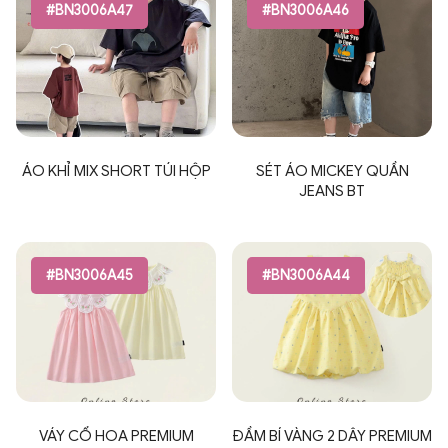
#BN3006A47
#BN3006A46
ÁO KHỈ MIX SHORT TÚI HỘP
SÉT ÁO MICKEY QUẦN
JEANS BT
#BN3006A45
#BN3006A44
VÁY CỔ HOA PREMIUM
ĐẦM BÍ VÀNG 2 DÂY PREMIUM