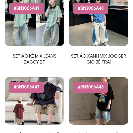
#BN3006A49
#BN3006A48
SÉT ÁO KẺ MIX JEANS
SÉT ÁO XANH MIX JOGGER
BAGGY BT
GIÓ BÉ TRAI
#BN3006A47
#BN3006A46