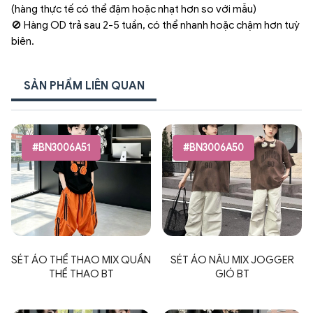
(hàng thực tế có thể đậm hoặc nhạt hơn so với mẫu)
🚫 Hàng OD trả sau 2-5 tuần, có thể nhanh hoặc chậm hơn tuỳ
biên.
SẢN PHẨM LIÊN QUAN
#BN3006A51
#BN3006A50
SÉT ÁO THỂ THAO MIX QUẦN
SÉT ÁO NÂU MIX JOGGER
THỂ THAO BT
GIÓ BT