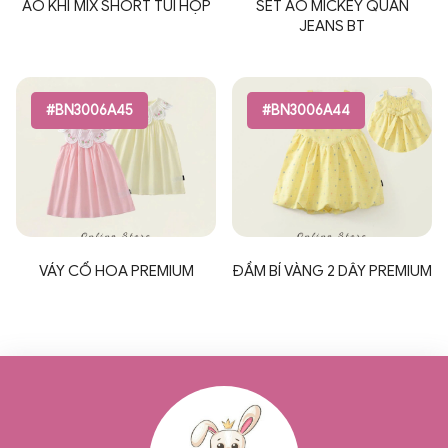
ÁO KHỈ MIX SHORT TÚI HỘP
SÉT ÁO MICKEY QUẦN
JEANS BT
#BN3006A45
#BN3006A44
VÁY CỔ HOA PREMIUM
ĐẦM BÍ VÀNG 2 DÂY PREMIUM