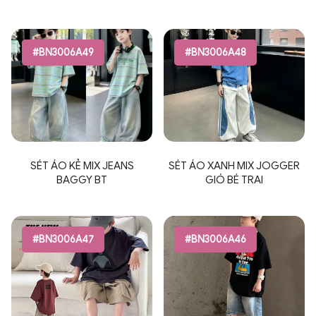
#BN3006A49
#BN3006A48
SÉT ÁO KẺ MIX JEANS
SÉT ÁO XANH MIX JOGGER
BAGGY BT
GIÓ BÉ TRAI
#BN3006A47
#BN3006A46