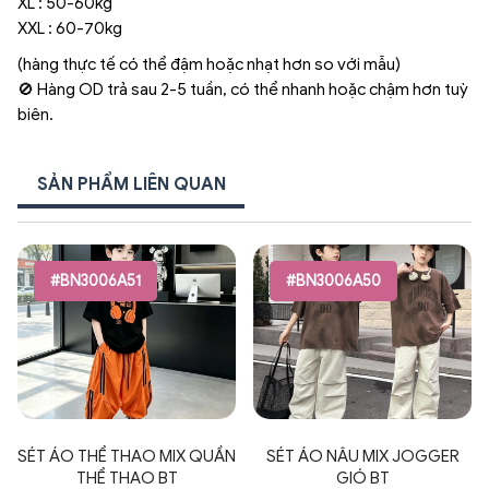
XL : 50-60kg
XXL : 60-70kg
(hàng thực tế có thể đậm hoặc nhạt hơn so với mẫu)
🚫 Hàng OD trả sau 2-5 tuần, có thể nhanh hoặc chậm hơn tuỳ
biên.
SẢN PHẨM LIÊN QUAN
#BN3006A51
#BN3006A50
SÉT ÁO THỂ THAO MIX QUẦN
SÉT ÁO NÂU MIX JOGGER
THỂ THAO BT
GIÓ BT