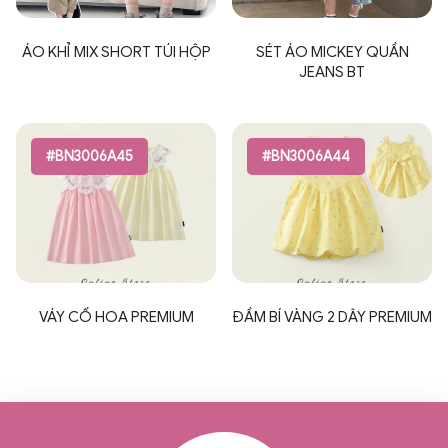
ÁO KHỈ MIX SHORT TÚI HỘP
SÉT ÁO MICKEY QUẦN
JEANS BT
#BN3006A45
#BN3006A44
VÁY CỔ HOA PREMIUM
ĐẦM BÍ VÀNG 2 DÂY PREMIUM