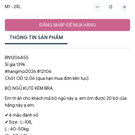
M1 - 2XL
ĐĂNG NHẬP ĐỂ MUA HÀNG
THÔNG TIN SẢN PHẨM
BN1206A55
Sỉ giá 139k
#hangmoi2026 #12t06
Chốt OD 12.06 (qua hạn mua đơn liên tục)
BỘ NGỦ KUTE KÈM BRA
Em tri ân cho khách mã bộ ngủ này ạ, em ôm được 20 bộ của
hãng này ạ em.
✔4 mẫu đánh số
✔Size : L-XXL
L : 40-50kg