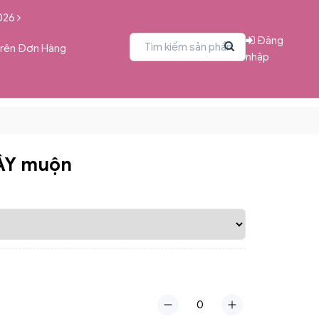
026
Đăng
Trên Đơn Hàng
nhập
ÂY muộn