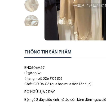
THÔNG TIN SẢN PHẨM
BN0606A47
Sỉ giá 168k
#hangmoi2026 #06t06
Chốt OD 06.06 (qua hạn mua đơn liên tục)
BỘ NGỦ LỤA 2 DÂY
Bộ ngủ 2 dây siêu xinh mà áo còn kèm đệm ngực siêu