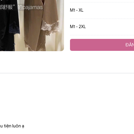
M1 - XL
M1 - 2XL
ĐĂN
 tiện luôn ạ