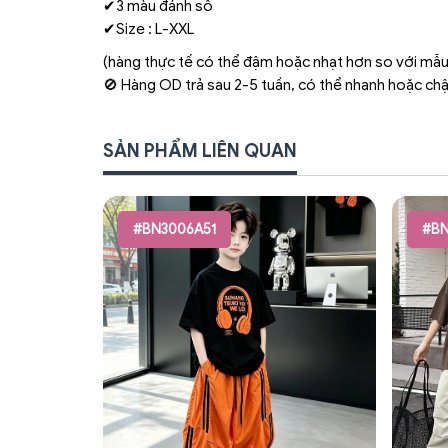
✔3 màu đánh số
✔Size : L-XXL
(hàng thực tế có thể đậm hoặc nhạt hơn so với mẫu
🚫 Hàng OD trả sau 2-5 tuần, có thể nhanh hoặc ch
SẢN PHẨM LIÊN QUAN
#BN3006A51
#BN