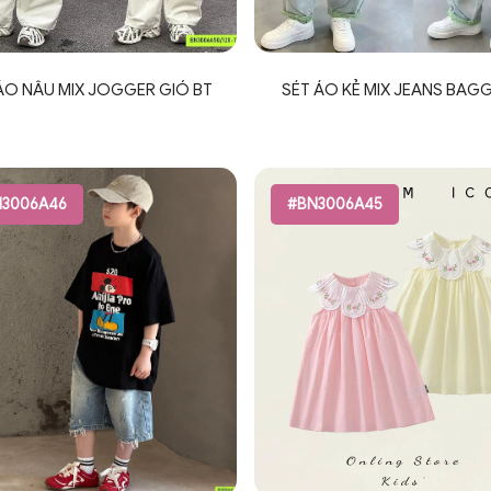
ÁO NÂU MIX JOGGER GIÓ BT
SÉT ÁO KẺ MIX JEANS BAGG
3006A46
#BN3006A45