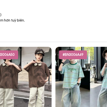
)
ậm hơn tuỳ biên.
3006A50
#BN3006A49