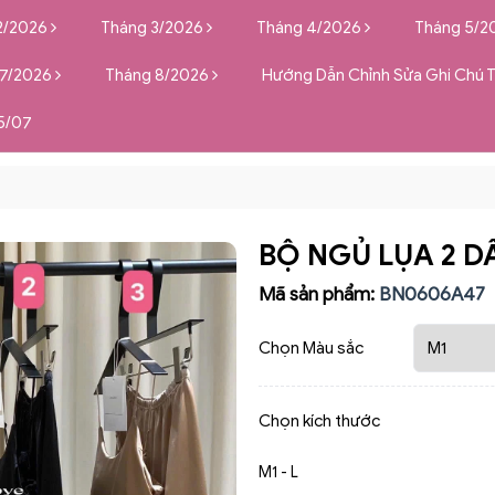
2/2026
Tháng 3/2026
Tháng 4/2026
Tháng 5/2
 7/2026
Tháng 8/2026
Hướng Dẫn Chỉnh Sửa Ghi Chú 
5/07
BỘ NGỦ LỤA 2 D
Mã sản phẩm:
BN0606A47
Chọn Màu sắc
Chọn kích thước
M1 - L