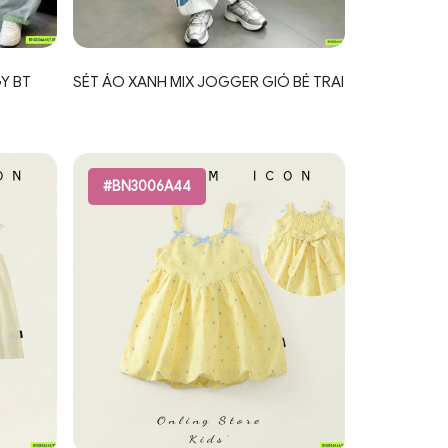
Y BT
SÉT ÁO XANH MIX JOGGER GIÓ BÉ TRAI
#BN3006A44