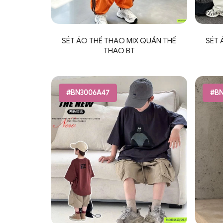
SÉT ÁO THỂ THAO MIX QUẦN THỂ
SÉT 
THAO BT
#BN3006A47
#BN