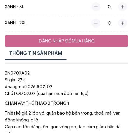
XANH - XL
XANH - 2XL
ĐĂNG NHẬP ĐỂ MUA HÀNG
THÔNG TIN SẢN PHẨM
BN0707A02
Sỉ giá 127k
#hangmoi2026 #07t07
Chốt OD 07.07 (qua hạn mua đơn liên tục)
CHÂN VÁY THỂ THAO 2 TRONG 1
Thiết kế giả 2 lớp với quần bảo hộ bên trong, thoải mái vận
động không lo lộ.
Cạp cao tôn dáng, ôm gọn vòng eo, tạo cảm giác chân dài