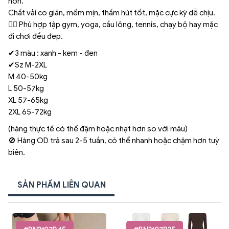
hơn.
Chất vải co giãn, mềm mịn, thấm hút tốt, mặc cực kỳ dễ chịu.
🏃‍♀️ Phù hợp tập gym, yoga, cầu lông, tennis, chạy bộ hay mặc
đi chơi đều đẹp.
✔3 màu : xanh - kem - đen
✔Sz M-2XL
M 40-50kg
L 50-57kg
XL 57-65kg
2XL 65-72kg
(hàng thực tế có thể đậm hoặc nhạt hơn so với mẫu)
🚫 Hàng OD trả sau 2-5 tuần, có thể nhanh hoặc chậm hơn tuỳ
biên.
SẢN PHẨM LIÊN QUAN