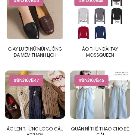
#BN3107B45
#BN3107B35
GIÀY LƯỜI NỮ MŨI VUÔNG
ÁO THUN DÀI TAY
DA MỀM THANH LỊCH
MOSSQUEEN
#BN3107B47
#BN3107B46
ÁO LEN THỪNG LOGO GẤU
QUẦN NỈ THỂ THAO CHO BÉ