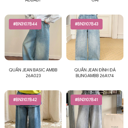
ADBABY
GÁI
#BN3107B44
#BN3107B43
QUẦN JEAN BASIC AMBB
QUẦN JEAN ĐÍNH ĐÁ
26A023
BLINGAMBB 26A174
#BN3107B42
#BN3107B41