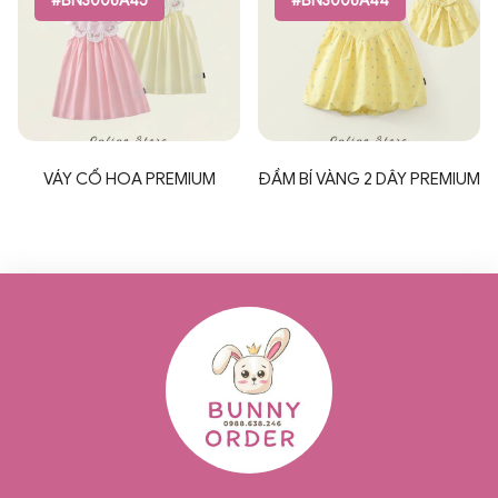
#BN3006A45
#BN3006A44
VÁY CỔ HOA PREMIUM
ĐẦM BÍ VÀNG 2 DÂY PREMIUM