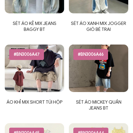
SÉT ÁO KẺ MIX JEANS
SÉT ÁO XANH MIX JOGGER
BAGGY BT
GIÓ BÉ TRAI
#BN3006A47
#BN3006A46
ÁO KHỈ MIX SHORT TÚI HỘP
SÉT ÁO MICKEY QUẦN
JEANS BT