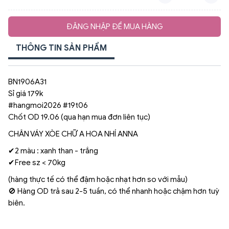
ĐĂNG NHẬP ĐỂ MUA HÀNG
THÔNG TIN SẢN PHẨM
BN1906A31
Sỉ giá 179k
#hangmoi2026 #19t06
Chốt OD 19.06 (qua hạn mua đơn liên tục)
CHÂN VÁY XÒE CHỮ A HOA NHÍ ANNA
✔2 màu : xanh than - trắng
✔Free sz < 70kg
(hàng thực tế có thể đậm hoặc nhạt hơn so với mẫu)
🚫 Hàng OD trả sau 2-5 tuần, có thể nhanh hoặc chậm hơn tuỳ
biên.