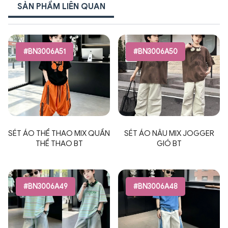
SẢN PHẨM LIÊN QUAN
#BN3006A51
#BN3006A50
SÉT ÁO THỂ THAO MIX QUẦN
SÉT ÁO NÂU MIX JOGGER
THỂ THAO BT
GIÓ BT
#BN3006A49
#BN3006A48