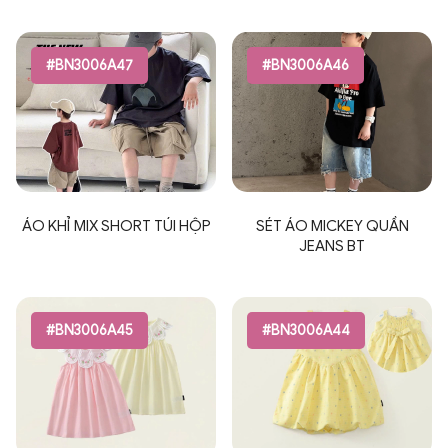
#BN3006A47
#BN3006A46
ÁO KHỈ MIX SHORT TÚI HỘP
SÉT ÁO MICKEY QUẦN
JEANS BT
#BN3006A45
#BN3006A44