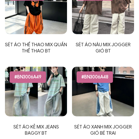
SÉT ÁO THỂ THAO MIX QUẦN
SÉT ÁO NÂU MIX JOGGER
THỂ THAO BT
GIÓ BT
#BN3006A49
#BN3006A48
SÉT ÁO KẺ MIX JEANS
SÉT ÁO XANH MIX JOGGER
BAGGY BT
GIÓ BÉ TRAI