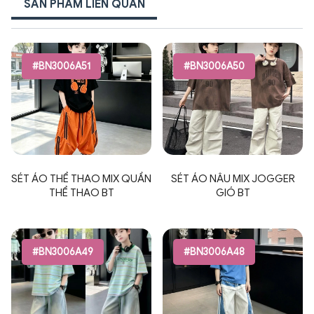
SẢN PHẨM LIÊN QUAN
#BN3006A51
#BN3006A50
SÉT ÁO THỂ THAO MIX QUẦN
SÉT ÁO NÂU MIX JOGGER
THỂ THAO BT
GIÓ BT
#BN3006A49
#BN3006A48