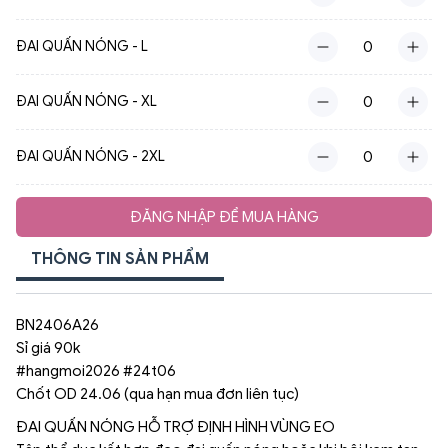
ĐAI QUẤN NÓNG - L
ĐAI QUẤN NÓNG - XL
ĐAI QUẤN NÓNG - 2XL
ĐĂNG NHẬP ĐỂ MUA HÀNG
THÔNG TIN SẢN PHẨM
BN2406A26
Sỉ giá 90k
#hangmoi2026 #24t06
Chốt OD 24.06 (qua hạn mua đơn liên tục)
ĐAI QUẤN NÓNG HỖ TRỢ ĐỊNH HÌNH VÙNG EO