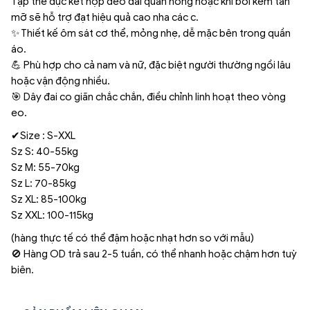
Tập thể dục kết hợp đeo đai quấn nóng hoặc khi bôi kem tan
mỡ sẽ hỗ trợ đạt hiệu quả cao nha các c.
✨ Thiết kế ôm sát cơ thể, mỏng nhẹ, dễ mặc bên trong quần
áo.
💪 Phù hợp cho cả nam và nữ, đặc biệt người thường ngồi lâu
hoặc vận động nhiều.
🎯 Dây đai co giãn chắc chắn, điều chỉnh linh hoạt theo vòng
eo.
✔Size : S-XXL
Sz S: 40-55kg
Sz M: 55-70kg
Sz L: 70-85kg
Sz XL: 85-100kg
Sz XXL: 100-115kg
(hàng thực tế có thể đậm hoặc nhạt hơn so với mẫu)
🚫 Hàng OD trả sau 2-5 tuần, có thể nhanh hoặc chậm hơn tuỳ
biên.