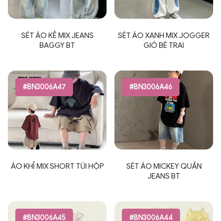
SÉT ÁO KẺ MIX JEANS
SÉT ÁO XANH MIX JOGGER
BAGGY BT
GIÓ BÉ TRAI
#BN3006A47
#BN3006A46
ÁO KHỈ MIX SHORT TÚI HỘP
SÉT ÁO MICKEY QUẦN
JEANS BT
#BN3006A45
#BN3006A44