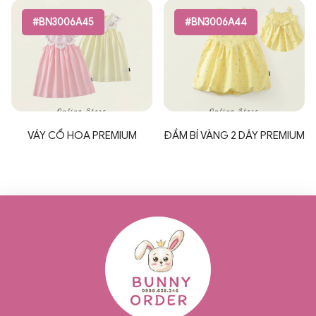
#BN3006A45
#BN3006A44
VÁY CỔ HOA PREMIUM
ĐẦM BÍ VÀNG 2 DÂY PREMIUM