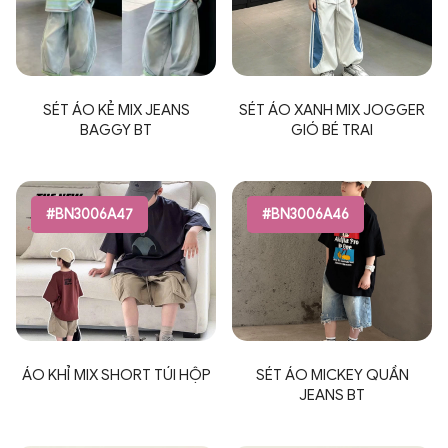
SÉT ÁO KẺ MIX JEANS
SÉT ÁO XANH MIX JOGGER
BAGGY BT
GIÓ BÉ TRAI
#BN3006A47
#BN3006A46
ÁO KHỈ MIX SHORT TÚI HỘP
SÉT ÁO MICKEY QUẦN
JEANS BT