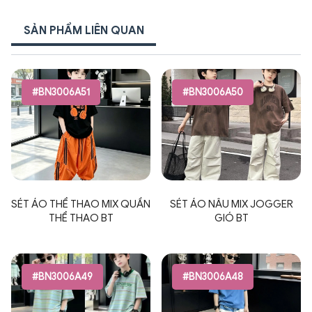
SẢN PHẨM LIÊN QUAN
#BN3006A51
#BN3006A50
SÉT ÁO THỂ THAO MIX QUẦN
SÉT ÁO NÂU MIX JOGGER
THỂ THAO BT
GIÓ BT
#BN3006A49
#BN3006A48