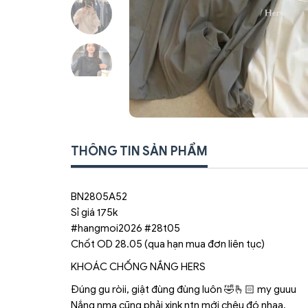
THÔNG TIN SẢN PHẨM
BN2805A52
Sỉ giá 175k
#hangmoi2026 #28t05
Chốt OD 28.05 (qua hạn mua đơn liên tục)
KHOÁC CHỐNG NẮNG HERS
Đúng gu ròii, giật đùng đùng luôn 🤣🫰🏻 my guuu
Nắng nma cũng phải xink ntn mới chệu đó nhaa.