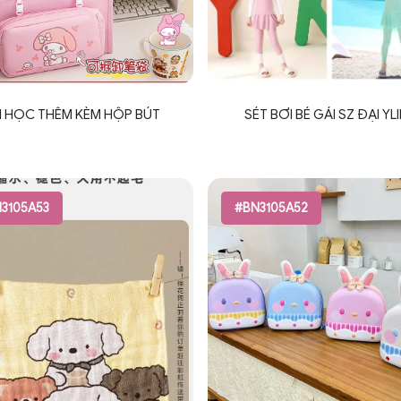
I HỌC THÊM KÈM HỘP BÚT
SÉT BƠI BÉ GÁI SZ ĐẠI YL
3105A53
#BN3105A52