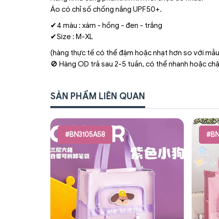
Áo có chỉ số chống nắng UPF50+.
✔4 màu : xám - hồng - đen - trắng
✔Size : M-XL
(hàng thực tế có thể đậm hoặc nhạt hơn so với mẫu
🚫 Hàng OD trả sau 2-5 tuần, có thể nhanh hoặc ch
SẢN PHẨM LIÊN QUAN
#BN3105A58
#BN