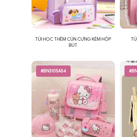
TÚI HỌC THÊM CÚN CƯNG KÈM HỘP
TÚ
BÚT
#BN3105A54
#BN