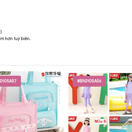
)
ậm hơn tuỳ biên.
3105A57
#BN3105A56