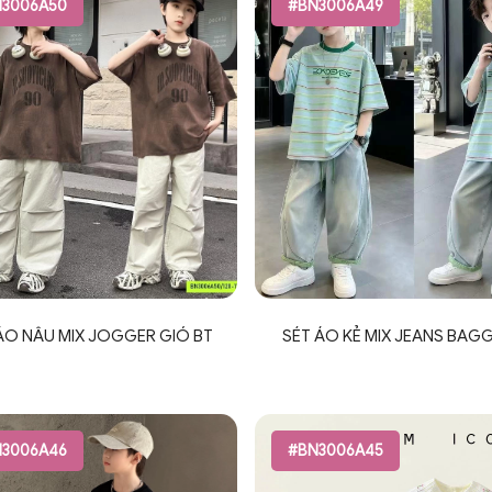
3006A50
#BN3006A49
ÁO NÂU MIX JOGGER GIÓ BT
SÉT ÁO KẺ MIX JEANS BAGG
3006A46
#BN3006A45