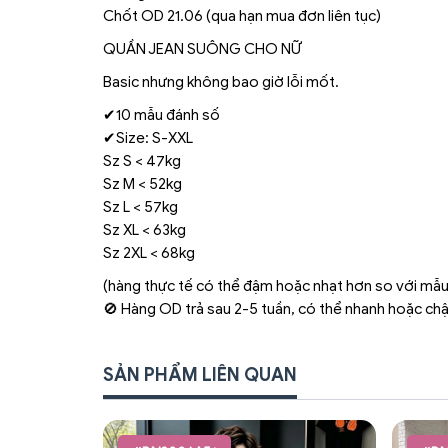
Chốt OD 21.06 (qua hạn mua đơn liên tục)
QUẦN JEAN SUÔNG CHO NỮ
Basic nhưng không bao giờ lỗi mốt.
✔10 mẫu đánh số
✔Size: S-XXL
Sz S < 47kg
Sz M < 52kg
Sz L < 57kg
Sz XL < 63kg
Sz 2XL < 68kg
(hàng thực tế có thể đậm hoặc nhạt hơn so với mẫu
🚫 Hàng OD trả sau 2-5 tuần, có thể nhanh hoặc ch
SẢN PHẨM LIÊN QUAN