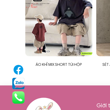
ÁO KHỈ MIX SHORT TÚI HỘP
SÉT
Giới 