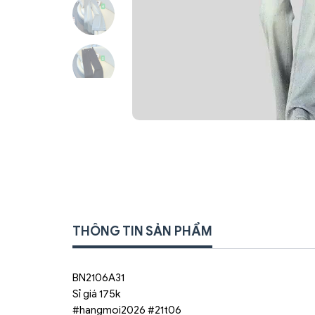
THÔNG TIN SẢN PHẨM
BN2106A31
Sỉ giá 175k
#hangmoi2026 #21t06