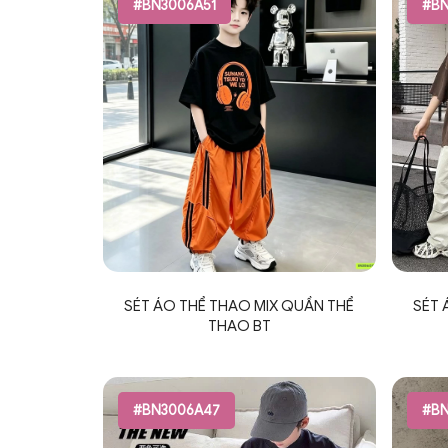
#BN3006A51
#BN
SÉT ÁO THỂ THAO MIX QUẦN THỂ
SÉT 
THAO BT
#BN3006A47
#BN