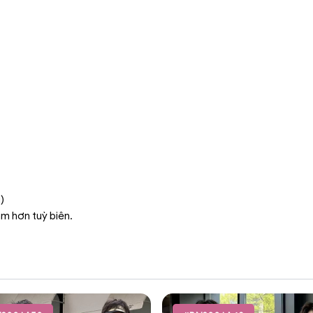
)
ậm hơn tuỳ biên.