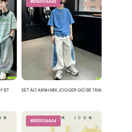
#BN3006A48
Y BT
SÉT ÁO XANH MIX JOGGER GIÓ BÉ TRAI
#BN3006A44