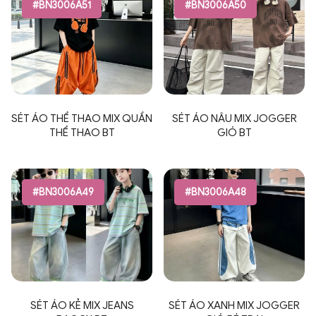
#BN3006A51
#BN3006A50
SÉT ÁO THỂ THAO MIX QUẦN
SÉT ÁO NÂU MIX JOGGER
THỂ THAO BT
GIÓ BT
#BN3006A49
#BN3006A48
SÉT ÁO KẺ MIX JEANS
SÉT ÁO XANH MIX JOGGER