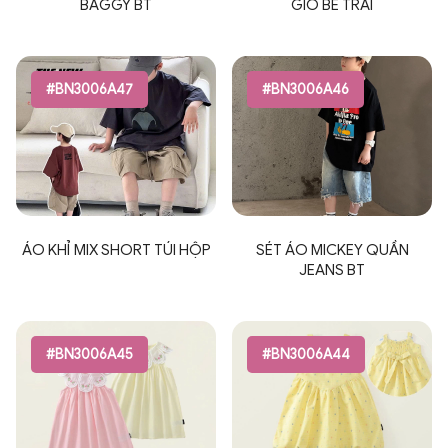
BAGGY BT
GIÓ BÉ TRAI
#BN3006A47
#BN3006A46
ÁO KHỈ MIX SHORT TÚI HỘP
SÉT ÁO MICKEY QUẦN
JEANS BT
#BN3006A45
#BN3006A44