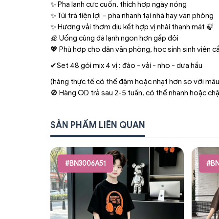
✨ Pha lạnh cực cuốn, thích hợp ngày nóng
✨ Túi trà tiện lợi – pha nhanh tại nhà hay văn phòng
✨ Hương vải thơm dịu kết hợp vị nhài thanh mát 🍃
🧊 Uống cùng đá lạnh ngon hơn gấp đôi
💖 Phù hợp cho dân văn phòng, học sinh sinh viên 
✔Set 48 gói mix 4 vị : đào - vải - nho - dưa hấu
(hàng thực tế có thể đậm hoặc nhạt hơn so với mẫu
🚫 Hàng OD trả sau 2-5 tuần, có thể nhanh hoặc ch
SẢN PHẨM LIÊN QUAN
#BN3006A51
#BN