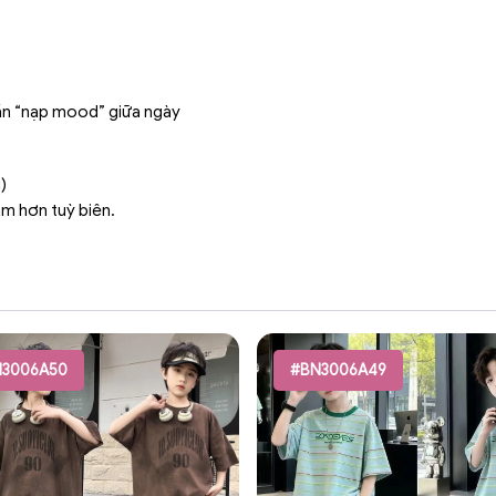
cần “nạp mood” giữa ngày
)
ậm hơn tuỳ biên.
3006A50
#BN3006A49