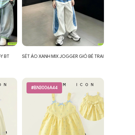
Y BT
SÉT ÁO XANH MIX JOGGER GIÓ BÉ TRAI
#BN3006A44