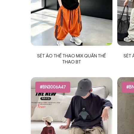
SÉT ÁO THỂ THAO MIX QUẦN THỂ
SÉT 
THAO BT
#BN3006A47
#BN