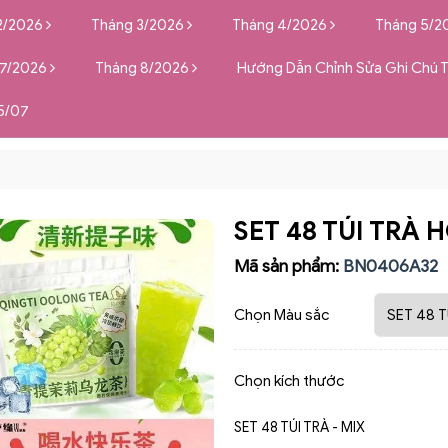
2/2026
Tháng 3/2026
Tháng 4/2026
Tháng 5/2
 7/2026
Tháng 8/2026
Hướng Dẫn Chỉnh Sửa Ghi Chú 
5/07
SET 48 TÚI TRÀ
Mã sản phẩm:
BN0406A32
Chọn Màu sắc
Chọn kích thước
SET 48 TÚI TRÀ - MIX