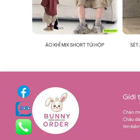
ÁO KHỈ MIX SHORT TÚI HỘP
SÉT
Giới 
Chào mừ
Châu dàn
tìm kiế