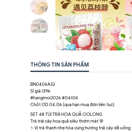
THÔNG TIN SẢN PHẨM
BN0406A32
Sỉ giá 139k
#hangmoi2026 #04t06
Chốt OD 04.06 (qua hạn mua đơn liên tục)
SET 48 TÚI TRÀ HOA QUẢ OOLONG
Trà trái cây hoa quả siêu thơm mát 🌸
✨ Vị trà thanh nhẹ hòa cùng hương trái cây dễ uống