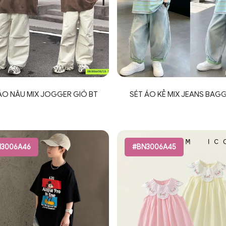
ÁO NÂU MIX JOGGER GIÓ BT
SÉT ÁO KẺ MIX JEANS BAGG
3006A46
#BN3006A45