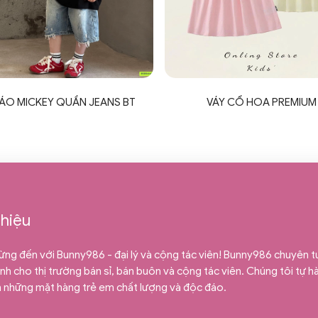
 ÁO MICKEY QUẦN JEANS BT
VÁY CỔ HOA PREMIUM
thiệu
ng đến với Bunny986 - đại lý và cộng tác viên! Bunny986 chuyên 
h cho thị trường bán sỉ, bán buôn và cộng tác viên. Chúng tôi tự hào
m những mặt hàng trẻ em chất lượng và độc đáo.