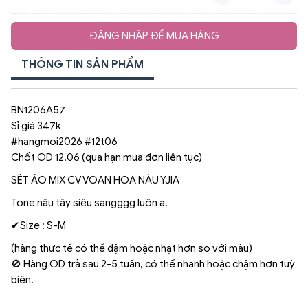
ĐĂNG NHẬP ĐỂ MUA HÀNG
THÔNG TIN SẢN PHẨM
BN1206A57
Sỉ giá 347k
#hangmoi2026 #12t06
Chốt OD 12.06 (qua hạn mua đơn liên tục)
SÉT ÁO MIX CV VOAN HOA NÂU YJIA
Tone nâu tây siêu sangggg luôn ạ.
✔Size : S-M
(hàng thực tế có thể đậm hoặc nhạt hơn so với mẫu)
🚫 Hàng OD trả sau 2-5 tuần, có thể nhanh hoặc chậm hơn tuỳ
biên.