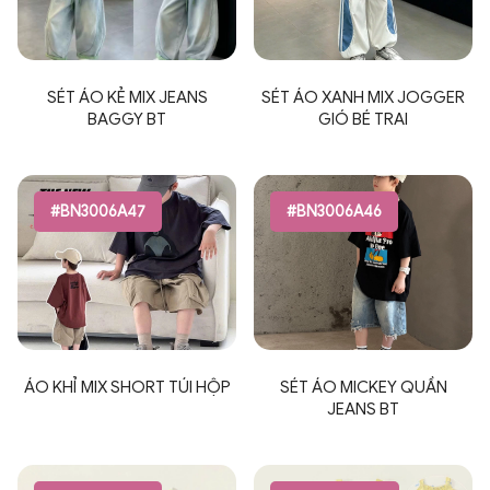
SÉT ÁO KẺ MIX JEANS
SÉT ÁO XANH MIX JOGGER
BAGGY BT
GIÓ BÉ TRAI
#BN3006A47
#BN3006A46
ÁO KHỈ MIX SHORT TÚI HỘP
SÉT ÁO MICKEY QUẦN
JEANS BT