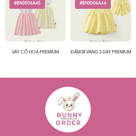
#BN3006A45
#BN3006A44
VÁY CỔ HOA PREMIUM
ĐẦM BÍ VÀNG 2 DÂY PREMIUM