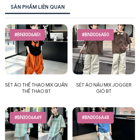
SẢN PHẨM LIÊN QUAN
#BN3006A51
#BN3006A50
SÉT ÁO THỂ THAO MIX QUẦN
SÉT ÁO NÂU MIX JOGGER
THỂ THAO BT
GIÓ BT
#BN3006A49
#BN3006A48