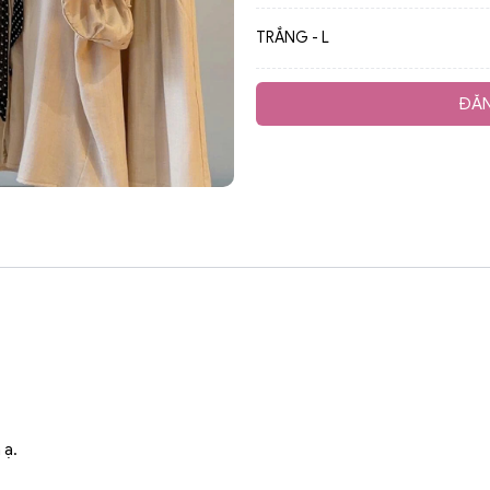
TRẮNG - L
ĐĂN
 ạ.