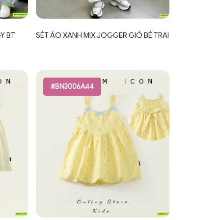
Y BT
SÉT ÁO XANH MIX JOGGER GIÓ BÉ TRAI
#BN3006A44