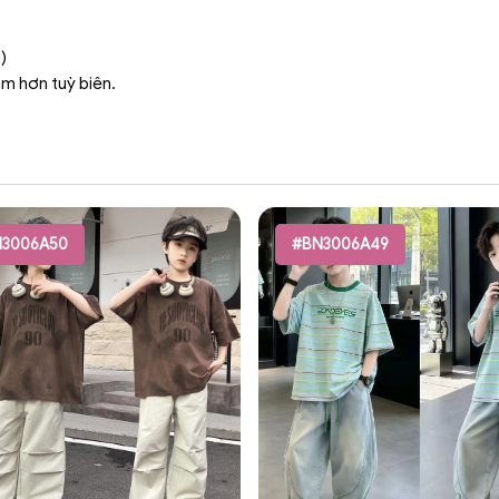
)
ậm hơn tuỳ biên.
3006A50
#BN3006A49