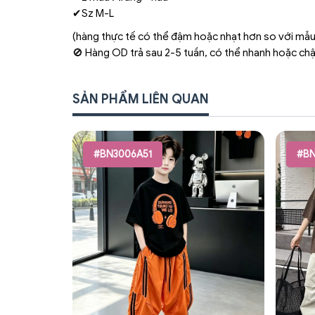
✔Sz M-L
(hàng thực tế có thể đậm hoặc nhạt hơn so với mẫu
🚫 Hàng OD trả sau 2-5 tuần, có thể nhanh hoặc ch
SẢN PHẨM LIÊN QUAN
#BN3006A51
#BN