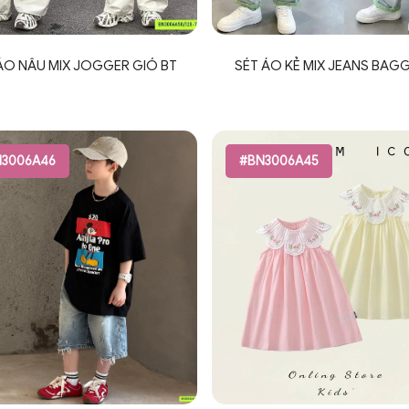
ÁO NÂU MIX JOGGER GIÓ BT
SÉT ÁO KẺ MIX JEANS BAGG
3006A46
#BN3006A45