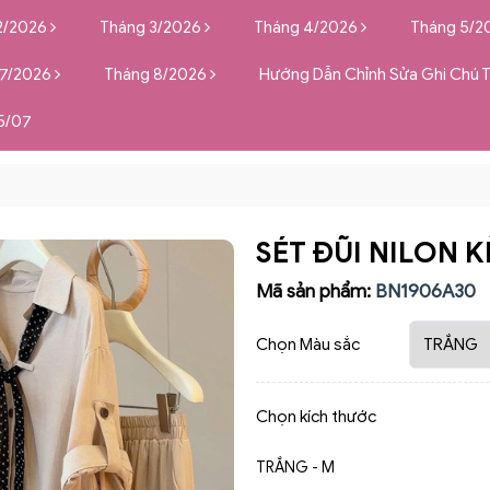
2/2026
Tháng 3/2026
Tháng 4/2026
Tháng 5/2
 7/2026
Tháng 8/2026
Hướng Dẫn Chỉnh Sửa Ghi Chú 
5/07
SÉT ĐŨI NILON 
Mã sản phẩm:
BN1906A30
Chọn Màu sắc
Chọn kích thước
TRẮNG - M