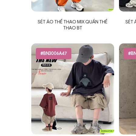
SÉT ÁO THỂ THAO MIX QUẦN THỂ
SÉT 
THAO BT
#BN3006A47
#BN