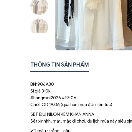
THÔNG TIN SẢN PHẨM
BN1906A30
Sỉ giá 310k
#hangmoi2026 #19t06
Chốt OD 19.06 (qua hạn mua đơn liên tục)
SÉT ĐŨI NILON KÈM KHĂN ANNA
Sét xinhhh, mát, mặc đi chơi, du lịch mùa này siêu xịn
✔2 màu : trắng - nâu