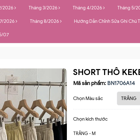
2/2026
Tháng 3/2026
Tháng 4/2026
Tháng 5/2
 7/2026
Tháng 8/2026
Hướng Dẫn Chỉnh Sửa Ghi Chú 
5/07
SHORT THÔ KEK
Mã sản phẩm:
BN1706A14
Chọn Màu sắc
Chọn kích thước
TRẮNG - M