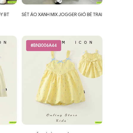
Y BT
SÉT ÁO XANH MIX JOGGER GIÓ BÉ TRAI
#BN3006A44