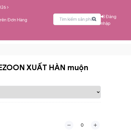
026
Đăng
Trên Đơn Hàng
nhập
EZOON XUẤT HÀN muộn