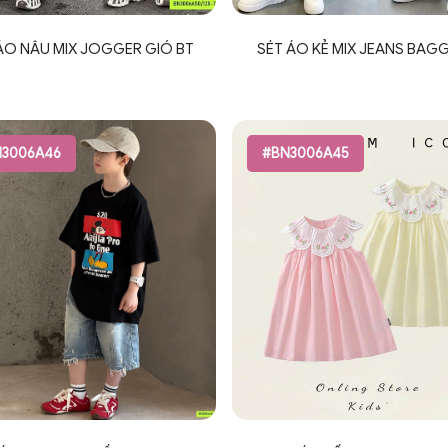
ÁO NÂU MIX JOGGER GIÓ BT
SÉT ÁO KẺ MIX JEANS BAGG
3006A46
#BN3006A45