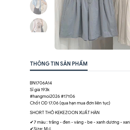
THÔNG TIN SẢN PHẨM
BN1706A14
Sỉ giá 193k
#hangmoi2026 #17t06
Chốt OD 17.06 (qua hạn mua đơn liên tục)
SHORT THÔ KEKEZOON XUẤT HÀN
✔7 màu : trắng - đen - vàng - be - xanh dương - xanh
✔Size: M-L