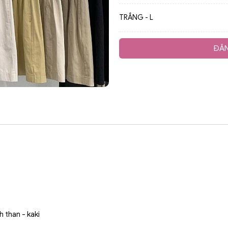
TRẮNG - L
ĐĂN
 than - kaki