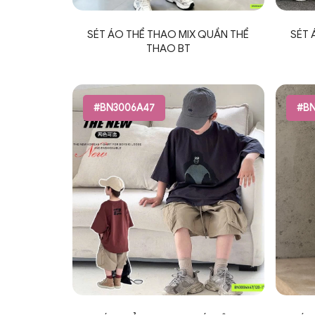
SÉT ÁO THỂ THAO MIX QUẦN THỂ
SÉT 
THAO BT
#BN3006A47
#BN