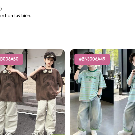
)
ậm hơn tuỳ biên.
3006A50
#BN3006A49