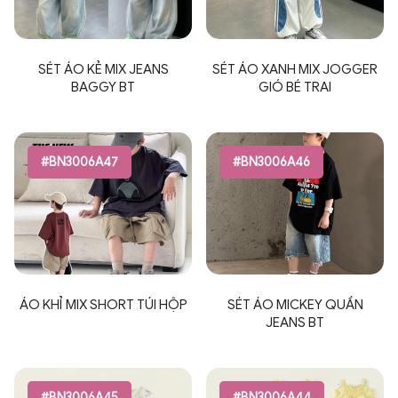
SÉT ÁO KẺ MIX JEANS
SÉT ÁO XANH MIX JOGGER
BAGGY BT
GIÓ BÉ TRAI
#BN3006A47
#BN3006A46
ÁO KHỈ MIX SHORT TÚI HỘP
SÉT ÁO MICKEY QUẦN
JEANS BT
#BN3006A45
#BN3006A44