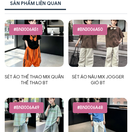
SẢN PHẨM LIÊN QUAN
#BN3006A51
#BN3006A50
SÉT ÁO THỂ THAO MIX QUẦN
SÉT ÁO NÂU MIX JOGGER
THỂ THAO BT
GIÓ BT
#BN3006A49
#BN3006A48