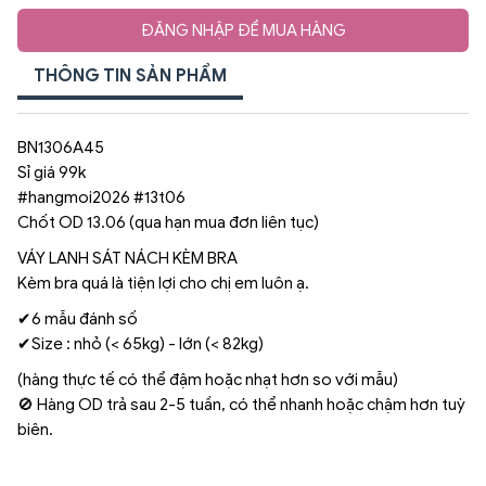
ĐĂNG NHẬP ĐỂ MUA HÀNG
THÔNG TIN SẢN PHẨM
BN1306A45
Sỉ giá 99k
#hangmoi2026 #13t06
Chốt OD 13.06 (qua hạn mua đơn liên tục)
VÁY LANH SÁT NÁCH KÈM BRA
Kèm bra quá là tiện lợi cho chị em luôn ạ.
✔6 mẫu đánh số
✔Size : nhỏ (< 65kg) - lớn (< 82kg)
(hàng thực tế có thể đậm hoặc nhạt hơn so với mẫu)
🚫 Hàng OD trả sau 2-5 tuần, có thể nhanh hoặc chậm hơn tuỳ
biên.