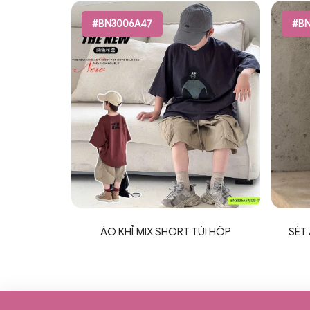
#BN3006A47
#BN
ÁO KHỈ MIX SHORT TÚI HỘP
SÉT