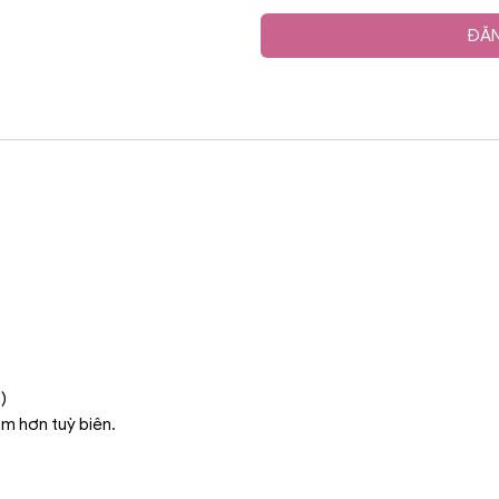
ĐĂN
)
ậm hơn tuỳ biên.