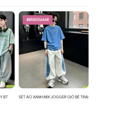
#BN3006A48
Y BT
SÉT ÁO XANH MIX JOGGER GIÓ BÉ TRAI