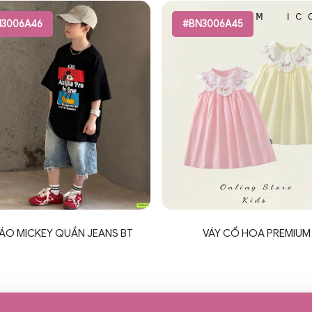
3006A46
#BN3006A45
 ÁO MICKEY QUẦN JEANS BT
VÁY CỔ HOA PREMIUM