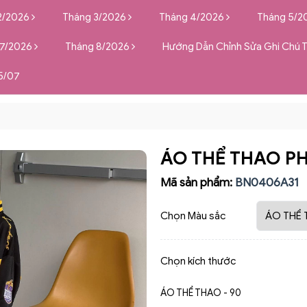
2/2026
Tháng 3/2026
Tháng 4/2026
Tháng 5/2
 7/2026
Tháng 8/2026
Hướng Dẫn Chỉnh Sửa Ghi Chú 
5/07
ÁO THỂ THAO P
Mã sản phẩm:
BN0406A31
Chọn Màu sắc
Chọn kích thước
ÁO THỂ THAO - 90