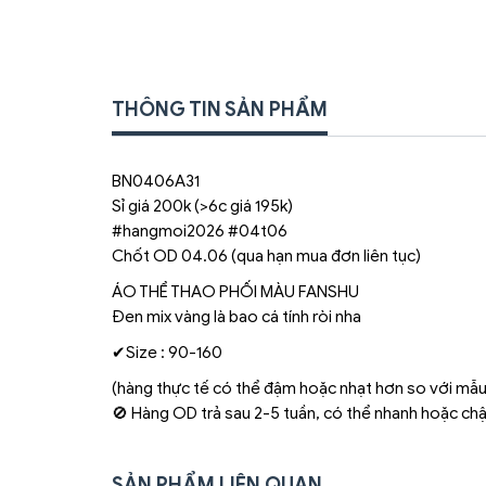
THÔNG TIN SẢN PHẨM
BN0406A31
Sỉ giá 200k (>6c giá 195k)
#hangmoi2026 #04t06
Chốt OD 04.06 (qua hạn mua đơn liên tục)
ÁO THỂ THAO PHỐI MÀU FANSHU
Đen mix vàng là bao cá tính ròi nha
✔Size : 90-160
(hàng thực tế có thể đậm hoặc nhạt hơn so với mẫu
🚫 Hàng OD trả sau 2-5 tuần, có thể nhanh hoặc ch
SẢN PHẨM LIÊN QUAN