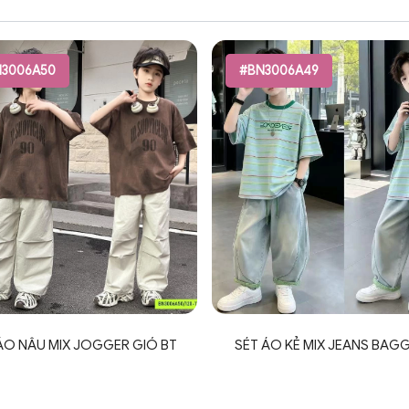
3006A50
#BN3006A49
ÁO NÂU MIX JOGGER GIÓ BT
SÉT ÁO KẺ MIX JEANS BAGG