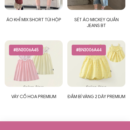
ÁO KHỈ MIX SHORT TÚI HỘP
SÉT ÁO MICKEY QUẦN
JEANS BT
#BN3006A45
#BN3006A44
VÁY CỔ HOA PREMIUM
ĐẦM BÍ VÀNG 2 DÂY PREMIUM