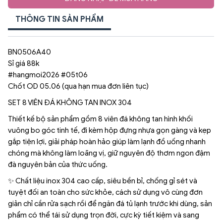
THÔNG TIN SẢN PHẨM
BN0506A40
Sỉ giá 88k
#hangmoi2026 #05t06
Chốt OD 05.06 (qua hạn mua đơn liên tục)
SET 8 VIÊN ĐÁ KHÔNG TAN INOX 304
Thiết kế bộ sản phẩm gồm 8 viên đá không tan hình khối
vuông bo góc tinh tế, đi kèm hộp đựng nhựa gọn gàng và kẹp
gắp tiện lợi, giải pháp hoàn hảo giúp làm lạnh đồ uống nhanh
chóng mà không làm loãng vị, giữ nguyên độ thơm ngon đậm
đà nguyên bản của thức uống.
✨ Chất liệu inox 304 cao cấp, siêu bền bỉ, chống gỉ sét và
tuyệt đối an toàn cho sức khỏe, cách sử dụng vô cùng đơn
giản chỉ cần rửa sạch rồi để ngăn đá tủ lạnh trước khi dùng, sản
phẩm có thể tái sử dụng trọn đời, cực kỳ tiết kiệm và sang