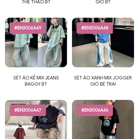
THỂ THAO BT
GIÓ BT
#BN3006A49
#BN3006A48
SÉT ÁO KẺ MIX JEANS
SÉT ÁO XANH MIX JOGGER
BAGGY BT
GIÓ BÉ TRAI
#BN3006A47
#BN3006A46