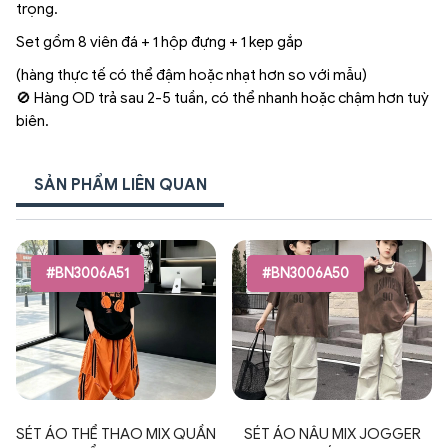
trọng.
Set gồm 8 viên đá + 1 hộp đựng + 1 kẹp gắp
(hàng thực tế có thể đậm hoặc nhạt hơn so với mẫu)
🚫 Hàng OD trả sau 2-5 tuần, có thể nhanh hoặc chậm hơn tuỳ
biên.
SẢN PHẨM LIÊN QUAN
#BN3006A51
#BN3006A50
SÉT ÁO THỂ THAO MIX QUẦN
SÉT ÁO NÂU MIX JOGGER